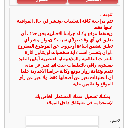
تنويه :
تتم مراجعة كافة التعليقات ،وتنشر في حال الموافقة
عليها فقط.
ويحتفظ موقع وكالة جراسا الاخبارية بحق حذف أي
تعليق في أي وقت ،ولأي سبب كان،ولن ينشر أي
تعليق يتضمن اساءة أوخروجا عن الموضوع المطروح
،او ان يتضمن اسماء اية شخصيات او يتناول اثارة
للنعرات الطائفية والمذهبية او العنصرية آملين التقيد
بمستوى راقي بالتعليقات حيث انها تعبر عن مدى
تقدم وثقافة زوار موقع وكالة جراسا الاخبارية علما
ان التعليقات تعبر عن أصحابها فقط ولا تعبر عن رأي
الموقع والقائمين عليه.
- يمكنك تسجيل اسمك المستعار الخاص بك
لإستخدامه في تعليقاتك داخل الموقع
الاسم :