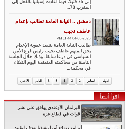
إلى 75 قتيلا، فيما أعادت إسبانيا بالفعل إلى
المغرب 70...
دمشق .. النيابة العامة تطالب بإعدام
عاطف نجيب
04-08-2026 11:44 PM
طالبت النيابة العامة بتنفيذ عقوبة الإعدام
بحق المتهم عاطف نجيب رئيس فرع الأمن
السياسي في درعا سابقا، وذلك خلال الجلسة
الثامنة من محاكمته المنعقدة اليوم الثلاثاء
في محكمة...
الاولى
السابق
2
3
4
5
6
التالي
الاخيرة
إقرأ أيضاً
البرلمان الأوغندي يوافق على نشر
قوات في قطاع غزة
ترامب يوقع أمرا تنفيذيا يهدف لتقييد