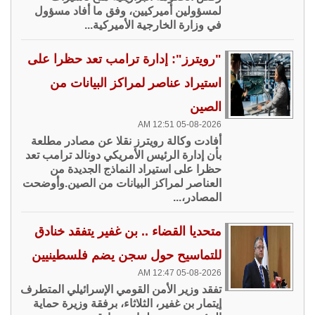
لمسؤولين أميركيين، وفق ما أفاد مسؤول
في وزارة الخارجية الأميركية...
"رويترز": إدارة ترامب تعد حظرا على
استيراد عناصر لمراكز البيانات من
الصين
05-08-2026 12:51 AM
أفادت وكالة رويترز نقلا عن مصادر مطلعة
بأن إدارة الرئيس الأمريكي دونالد ترامب تعد
حظرا على استيراد النماذج الجديدة من
العناصر لمراكز البيانات من الصين.وأوضحت
المصادر،...
متحديا القضاء .. بن غفير يتفقد خنادق
للتماسيح حول سجن يضم فلسطينيين
05-08-2026 12:47 AM
تفقد وزير الأمن القومي الإسرائيلي المتطرف
إيتمار بن غفير، الثلاثاء، برفقة وزيرة حماية