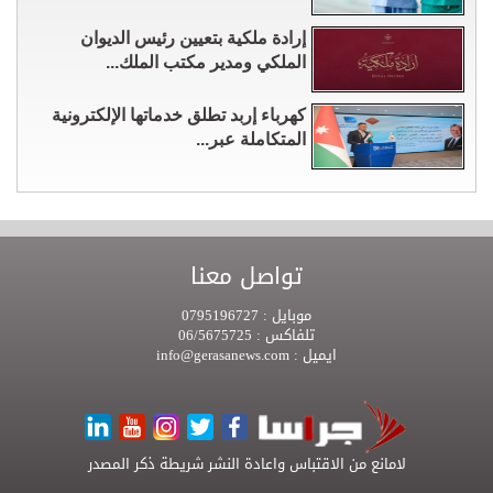
إرادة ملكية بتعيين رئيس الديوان
الملكي ومدير مكتب الملك...
كهرباء إربد تطلق خدماتها الإلكترونية
المتكاملة عبر...
تواصل معنا
موبايل :
0795196727
تلفاكس :
06/5675725
ايميل :
info@gerasanews.com
لامانع من الاقتباس واعادة النشر شريطة ذكر المصدر