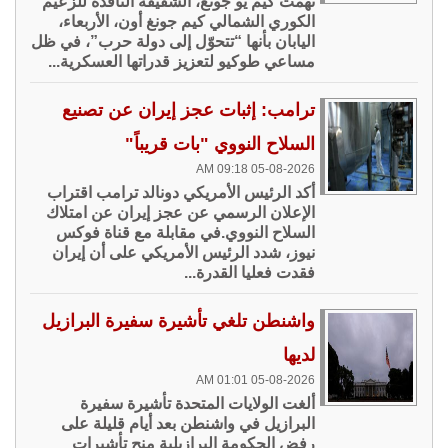
تهمت كيم يو جونغ، الشقيقة النافذة للزعيم
الكوري الشمالي كيم جونغ أون، الأربعاء،
اليابان بأنها “تتحوّل إلى دولة حرب”، في ظل
مساعي طوكيو لتعزيز قدراتها العسكرية...
ترامب: إثبات عجز إيران عن تصنيع
السلاح النووي "بات قريباً"
05-08-2026 09:18 AM
أكد الرئيس الأمريكي دونالد ترامب اقتراب
الإعلان الرسمي عن عجز إيران عن امتلاك
السلاح النووي.في مقابلة مع قناة فوكس
نيوز، شدد الرئيس الأمريكي على أن إيران
فقدت فعليا القدرة...
واشنطن تلغي تأشيرة سفيرة البرازيل
لديها
05-08-2026 01:01 AM
ألغت الولايات المتحدة تأشيرة سفيرة
البرازيل في واشنطن بعد أيام قليلة على
رفض الحكومة البرازيلية منح تأشيرات