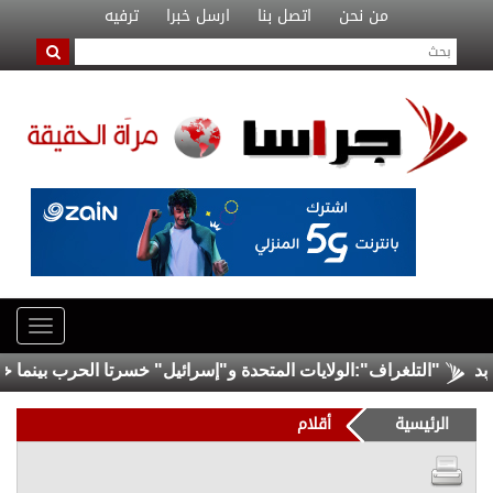
من نحن
اتصل بنا
ارسل خبرا
ترفيه
"التلغراف":الولايات المتحدة و"إسرائيل" خسرتا الحرب بينما خرجت 
الرئيسية
أقلام