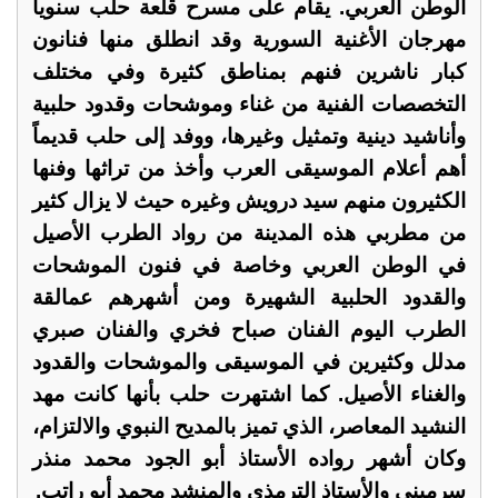
الوطن العربي. يقام على مسرح قلعة حلب سنوياً
مهرجان الأغنية السورية وقد انطلق منها فنانون
كبار ناشرين فنهم بمناطق كثيرة وفي مختلف
التخصصات الفنية من غناء وموشحات وقدود حلبية
وأناشيد دينية وتمثيل وغيرها، ووفد إلى حلب قديماً
أهم أعلام الموسيقى العرب وأخذ من تراثها وفنها
الكثيرون منهم سيد درويش وغيره حيث لا يزال كثير
من مطربي هذه المدينة من رواد الطرب الأصيل
في الوطن العربي وخاصة في فنون الموشحات
والقدود الحلبية الشهيرة ومن أشهرهم عمالقة
الطرب اليوم الفنان صباح فخري والفنان صبري
مدلل وكثيرين في الموسيقى والموشحات والقدود
والغناء الأصيل. كما اشتهرت حلب بأنها كانت مهد
النشيد المعاصر، الذي تميز بالمديح النبوي والالتزام،
وكان أشهر رواده الأستاذ أبو الجود محمد منذر
سرميني والأستاذ الترمذي والمنشد محمد أبو راتب.