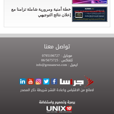
خطة أمنية ومرورية شاملة تزامنا مع
إعلان نتائج التوجيهي
تواصل معنا
موبايل :
0795196727
تلفاكس :
06/5675725
ايميل :
info@gerasanews.com
لامانع من الاقتباس واعادة النشر شريطة ذكر المصدر
برمجة وتصميم واستضافة