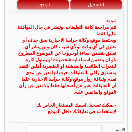
التسجيل
الدخول
تنويه :
تتم مراجعة كافة التعليقات ،وتنشر في حال الموافقة
عليها فقط.
ويحتفظ موقع وكالة جراسا الاخبارية بحق حذف أي
تعليق في أي وقت ،ولأي سبب كان،ولن ينشر أي
تعليق يتضمن اساءة أوخروجا عن الموضوع المطروح
،او ان يتضمن اسماء اية شخصيات او يتناول اثارة
للنعرات الطائفية والمذهبية او العنصرية آملين التقيد
بمستوى راقي بالتعليقات حيث انها تعبر عن مدى
تقدم وثقافة زوار موقع وكالة جراسا الاخبارية علما
ان التعليقات تعبر عن أصحابها فقط ولا تعبر عن رأي
الموقع والقائمين عليه.
- يمكنك تسجيل اسمك المستعار الخاص بك
لإستخدامه في تعليقاتك داخل الموقع
الاسم :