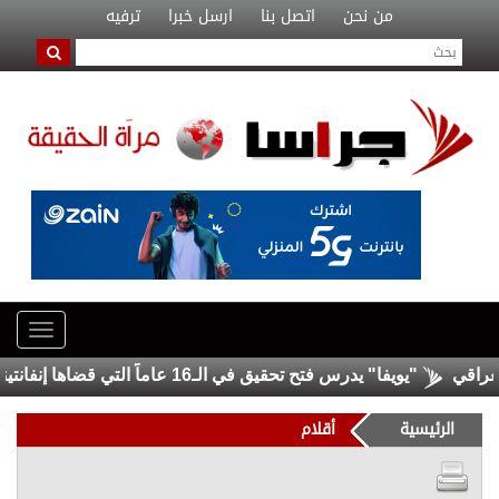
من نحن
اتصل بنا
ارسل خبرا
ترفيه
"يويفا" يدرس فتح تحقيق في الـ16 عاماً التي قضاها إنفانتينو بالاتحاد
الرئيسية
أقلام