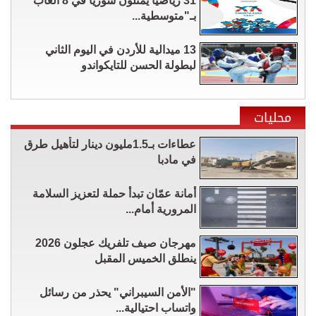
31 رياضياً يمثلون سوريا في 8 ألعاب
بـ"متوسطية...
13 ميدالية للأردن في اليوم الثاني
لبطولة الحسن للتايكواندو
محليات
عطاءات بـ1.5مليون دينار لتأهيل طرق
في مادبا
أمانة عمّان تبدأ حملة لتعزيز السلامة
المرورية أمام...
مهرجان صيف تلفريك عجلون 2026
ينطلق الخميس المقبل
"الأمن السيبراني" يحذر من رسائل
واتساب احتيالية...