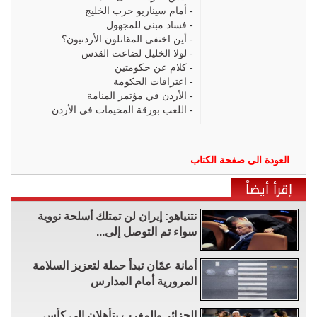
-
أمام سيناريو حرب الخليج
-
فساد مبني للمجهول
-
أين اختفى المقاتلون الأردنيون؟
-
لولا الخليل لضاعت القدس
-
كلام عن حكومتين
-
اعترافات الحكومة
-
الأردن في مؤتمر المنامة
-
اللعب بورقة المخيمات في الأردن
العودة الى صفحة الكتاب
إقرأ أيضاً
نتنياهو: إيران لن تمتلك أسلحة نووية
سواء تم التوصل إلى...
أمانة عمّان تبدأ حملة لتعزيز السلامة
المرورية أمام المدارس
الجزائر والمغرب يتأهلان إلى كأس