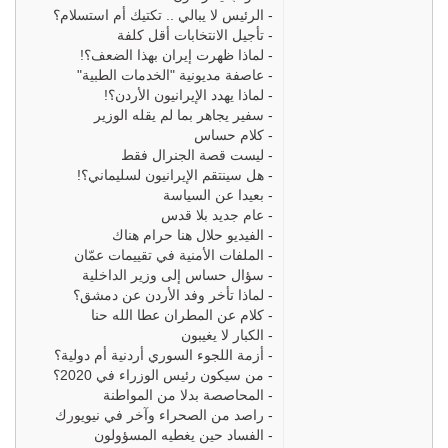
-
الرئيس لا يبالي .. تكتيك أم استسلام؟
-
تأجيل الانتخابات أقل كلفة
-
لماذا ظهرت إيران بهذا الضعف؟!
-
عاصفة مديونية "الخدمات الطبية"
-
لماذا يهدد الإيرانيون الأردن؟!
-
سفير يجاهر بما لم يقله الوزير
-
كلام حساس
-
ليست قصة الجنرال فقط
-
هل سينتقم الإيرانيون لسليماني؟!
-
بعيدا عن السياسة
-
عام جديد بلا قدس
-
الفيديو حلال هنا حرام هناك
-
الملفات الأمنية في تقييمات عمّان
-
سؤال حساس إلى وزير الداخلية
-
لماذا تأخر وفد الأردن عن دمشق؟
-
كلام عن المطران عطا الله حنا
-
الكبار لا يغيبون
-
أزمة اللجوء السوري أردنية أم دولية؟
-
من سيكون رئيس الوزراء في 2020؟
-
المحاصصة بدلا من المواطنة
-
راصد من الصحراء وآخر في نيويورك
-
الفساد حين يغطيه المسؤولون