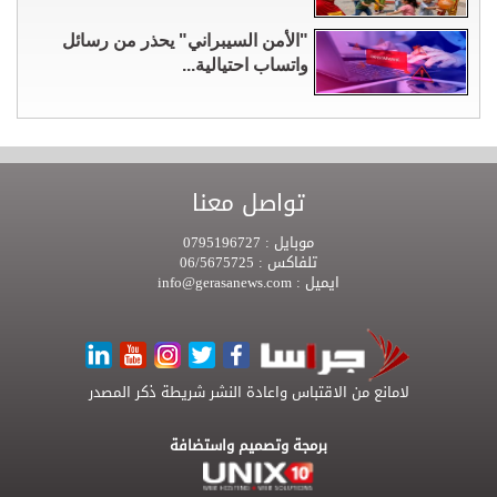
"الأمن السيبراني" يحذر من رسائل
واتساب احتيالية...
تواصل معنا
موبايل :
0795196727
تلفاكس :
06/5675725
ايميل :
info@gerasanews.com
لامانع من الاقتباس واعادة النشر شريطة ذكر المصدر
برمجة وتصميم واستضافة