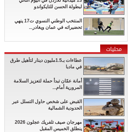
13 ميدالية للأردن في اليوم الثاني
لبطولة الحسن للتايكواندو
المنتخب الوطني النسوي ت17 ينهي
تحضيراته في عمان ويغادر...
محليات
عطاءات بـ1.5مليون دينار لتأهيل طرق
في مادبا
أمانة عمّان تبدأ حملة لتعزيز السلامة
المرورية أمام...
القبض على شخص حاول التسلل عبر
الحدودية الشمالية
مهرجان صيف تلفريك عجلون 2026
ينطلق الخميس المقبل