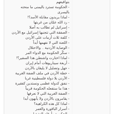
بتواقيعهم
-
الحكومة تسترد باليمنى ما منحته
باليسرى
-
لماذا يريدون مقابلة الأسد؟!
-
رد الله عمّان من غربتها
-
إسرائيل لم تطالب به أصلا
-
الصفقة التي تتجنبها إسرائيل مع الأردن
-
كلفة ثلاث أزمات على الأردن
-
اللعنة التي لا نفهمها أبداً
-
الوصاية الأردنية .. والاحتلال
-
سكّر الحكومة مع الدواء المر
-
لماذا اختارت واشنطن هذا السفير؟!
-
أربعة سيناريوهات أمام إيران
-
جهل وتضليل لا يليقان بالأردن
-
خطة الأردن في ملف الضفة الغربية
-
الأردن بلا دولة فلسطينية غربا
-
ننفق كدولة عظمى ونستدين كفقيرة
-
هذا ما ستفعله الحكومة قريباً
-
الضفة الغربية التي لا نعرفها
-
يقامرون بالأردن ولا يأبهون أبدا
-
لماذا كل هذه الكراهية؟
-
أسرار الباقورة والغمر
-
الحكومة وأرقام التشغيل