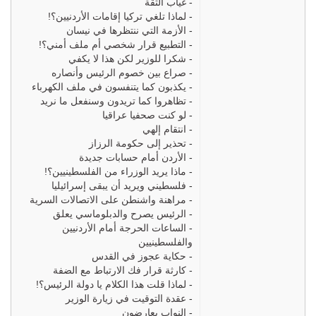
-
غياب الثقة
-
لماذا تلغي تركيا إقامات الأردنيين؟!
-
الأزمة التي ننتظرها في نيسان
-
التطبيع قرار شخصي أم ملف أمني؟!
-
شكرا للوزير لكن هذا لا يكفي
-
صراع بين خصوم الرئيس وأنصاره
-
يكذبون كما يتنفسون في ملف الكهرباء
-
تظاهروا كما تريدون وسنفعل ما نريد
-
لو كنت صحفيا عراقيا
-
انتقام إلهي
-
تحذير إلى حكومة الرزاز
-
الأردن أمام حسابات جديدة
-
ماذا يريد الوزراء من الفلسطينيين؟!
-
فلسطيني ويريد أن يبقى إسرائيليا
-
مراهنة واشنطن على الاتصالات السرية
-
الرئيس يصرح والدبلوماسي يعلق
-
الساعات الحرجة أمام الأردنيين
والفلسطينيين
-
حكاية عجوز في القدس
-
كارثة قرار فك الارتباط مع الضفة
-
لماذا قلت هذا الكلام يا دولة الرئيس؟!
-
عقدة التوقيت في زيارة الوزير
-
النواب يعارضون