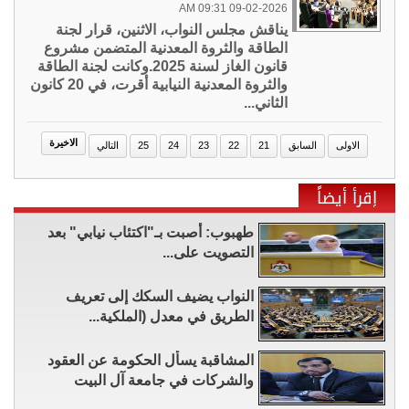
09-02-2026 09:31 AM
يناقش مجلس النواب، الاثنين، قرار لجنة
الطاقة والثروة المعدنية المتضمن مشروع
قانون الغاز لسنة 2025.وكانت لجنة الطاقة
والثروة المعدنية النيابية أقرت، في 20 كانون
الثاني...
الاخيرة
الاولى
السابق
21
22
23
24
25
التالي
إقرأ أيضاً
طهبوب: أُصبت بـ"اكتئاب نيابي" بعد
التصويت على...
النواب يضيف السكك إلى تعريف
الطريق في معدل (الملكية...
المشاقبة يسأل الحكومة عن العقود
والشركات في جامعة آل البيت