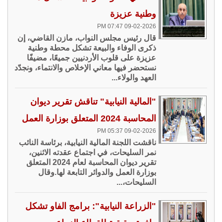
وطنية عزيزة
09-02-2026 07:47 PM
قال رئيس مجلس النواب، مازن القاضي، إن
ذكرى الوفاء والبيعة تشكل محطة وطنية
عزيزة على قلوب الأردنيين جميعًا، مضيفًا
نستحضر فيها معاني الإخلاص والانتماء، ونجدّد
العهد والولاء...
"المالية النيابية" تناقش تقرير ديوان
المحاسبة 2024 المتعلق بوزارة العمل
09-02-2026 05:37 PM
ناقشت اللجنة المالية النيابية، برئاسة النائب
نمر السليحات، في اجتماع عقدته الاثنين،
تقرير ديوان المحاسبة لعام 2024 المتعلق
بوزارة العمل والدوائر التابعة لها.وقال
السليحات،...
"الزراعة النيابية": برامج الفاو تشكل