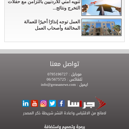
تنويه أمني للأردنيين بالتزامن مع حفلات
التخرج ونتائج...
العمل توجه إنذارًا أخيرًا للعمالة
المخالفة وأصحاب العمل
تواصل معنا
موبايل :
0795196727
تلفاكس :
06/5675725
ايميل :
info@gerasanews.com
لامانع من الاقتباس واعادة النشر شريطة ذكر المصدر
برمجة وتصميم واستضافة