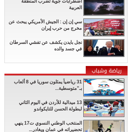
اضطرابات جوية تضرب المنطقة
العربية
سي إن إن : الجيش الأمريكي يبحث عن
مخرج من حرب إيران
نجل بايدن يكشف عن تفشي السرطان
في جسد والده
رياضة وشباب
31 رياضياً يمثلون سوريا في 8 ألعاب
بـ"متوسطية...
13 ميدالية للأردن في اليوم الثاني
لبطولة الحسن للتايكواندو
المنتخب الوطني النسوي ت17 ينهي
تحضيراته في عمان ويغادر...