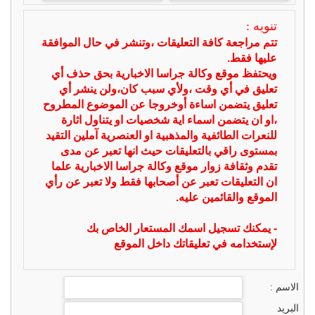
تنويه :
تتم مراجعة كافة التعليقات ،وتنشر في حال الموافقة
عليها فقط.
ويحتفظ موقع وكالة جراسا الاخبارية بحق حذف أي
تعليق في أي وقت ،ولأي سبب كان،ولن ينشر أي
تعليق يتضمن اساءة أوخروجا عن الموضوع المطروح
،او ان يتضمن اسماء اية شخصيات او يتناول اثارة
للنعرات الطائفية والمذهبية او العنصرية آملين التقيد
بمستوى راقي بالتعليقات حيث انها تعبر عن مدى
تقدم وثقافة زوار موقع وكالة جراسا الاخبارية علما
ان التعليقات تعبر عن أصحابها فقط ولا تعبر عن رأي
الموقع والقائمين عليه.
- يمكنك تسجيل اسمك المستعار الخاص بك
لإستخدامه في تعليقاتك داخل الموقع
الاسم :
البريد