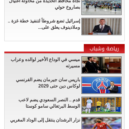
نجاة محافظ الحديدة من محاولة اغتيال
بصاروخ حوثي
إسرائيل تضع شروطاً لتنفيذ خطة غزة ..
وملادينوف يعلق على...
رياضة وشباب
ميسي في الوداع الأخير لوالده وعراب
مسيرته
باريس سان جيرمان يضم الفرنسي
لوكاس دين حتى 2029
قدم .. النصر السعودي يضم لاعب
الوسط البرتغالي سامو كوستا
نزار الرشدان ينتقل إلى الوداد المغربي