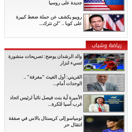
جديدة على روسيا
روبيو يكشف عن حملة ضغط كبيرة
على كوبا .. "لن نترك...
رياضة وشباب
والد الرشدان يوضح: تصريحات منشورة
تسيء لنزار
القريني: أول الغيث "مغرفة" ..
الوحدات أمام...
الأميرة آية بنت فيصل نائباً لرئيس اتحاد
غرب آسيا للكرة...
تومياسو إلى كريستال بالاس في صفقة
انتقال حر