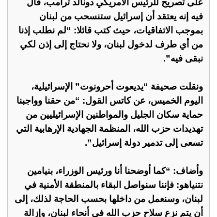
على تصريح للرئيس الأمريكي دونالد ترامب، قال
فيه إنه يعتقد أن إسرائيل ستنسحب من لبنان
بموجب الاتفاقيات، حيث كتب قائلا: “لم نطلب إذنا
من أي طرف لدخول لبنان، ولا نحتاج إلى إذن لكي
نبقى فيه”.
ونقلت صحيفة “يديعوت أحرونوت” الإسرائيلية،
اليوم الخميس، عن كاتس القول: “من حقنا وواجبنا
حماية سكان الجليل والمواطنين الإسرائيليين من
تهديدات حزب الله، المنظمة الجهادية الإرهابية التي
تسعى إلى تدمير دولة إسرائيل”.
وأضاف: “كما أوضحنا أنا ورئيس الوزراء، بنيامين
نتنياهو: فإننا سنواصل البقاء بالمنطقة الأمنية في
لبنان، وسنعمل من داخلها بحسب الحاجة لذلك، إلى
أن يتم نزع سلاح حزب الله في أنحاء لبنان، وإزالة