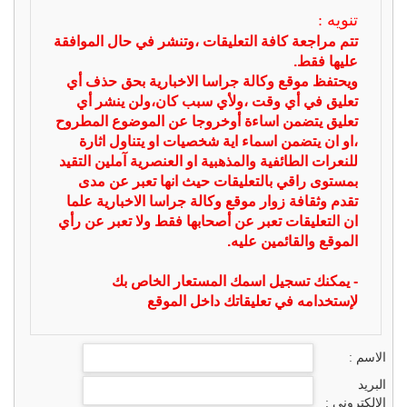
تنويه :
تتم مراجعة كافة التعليقات ،وتنشر في حال الموافقة
عليها فقط.
ويحتفظ موقع وكالة جراسا الاخبارية بحق حذف أي
تعليق في أي وقت ،ولأي سبب كان،ولن ينشر أي
تعليق يتضمن اساءة أوخروجا عن الموضوع المطروح
،او ان يتضمن اسماء اية شخصيات او يتناول اثارة
للنعرات الطائفية والمذهبية او العنصرية آملين التقيد
بمستوى راقي بالتعليقات حيث انها تعبر عن مدى
تقدم وثقافة زوار موقع وكالة جراسا الاخبارية علما
ان التعليقات تعبر عن أصحابها فقط ولا تعبر عن رأي
الموقع والقائمين عليه.
- يمكنك تسجيل اسمك المستعار الخاص بك
لإستخدامه في تعليقاتك داخل الموقع
الاسم :
البريد
الالكتروني :