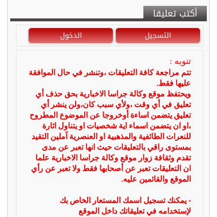
أكتب تعليقا
التسجيل
الدخول
تنويه :
تتم مراجعة كافة التعليقات ،وتنشر في حال الموافقة
عليها فقط.
ويحتفظ موقع وكالة جراسا الاخبارية بحق حذف أي
تعليق في أي وقت ،ولأي سبب كان،ولن ينشر أي
تعليق يتضمن اساءة أوخروجا عن الموضوع المطروح
،او ان يتضمن اسماء اية شخصيات او يتناول اثارة
للنعرات الطائفية والمذهبية او العنصرية آملين التقيد
بمستوى راقي بالتعليقات حيث انها تعبر عن مدى
تقدم وثقافة زوار موقع وكالة جراسا الاخبارية علما
ان التعليقات تعبر عن أصحابها فقط ولا تعبر عن رأي
الموقع والقائمين عليه.
- يمكنك تسجيل اسمك المستعار الخاص بك
لإستخدامه في تعليقاتك داخل الموقع