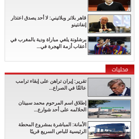
قاهر بلاتر وبلاتيني: لا أحد يصدق اعتذار
إنفانتينو
برشلونة يلغي مباراة ودية بالمغرب في
أعقاب أزمة الهجرة في...
محليات
تقرير: إيران تراهن على إبقاء ترامب
عالقًا في الصراع...
إطلاق اسم المرحوم محمد سبيتان
الحلالمه على أحد شوارع...
الأمانة: المباشرة بمشروع المحطة
الرئيسية للباص السريع قريبًا