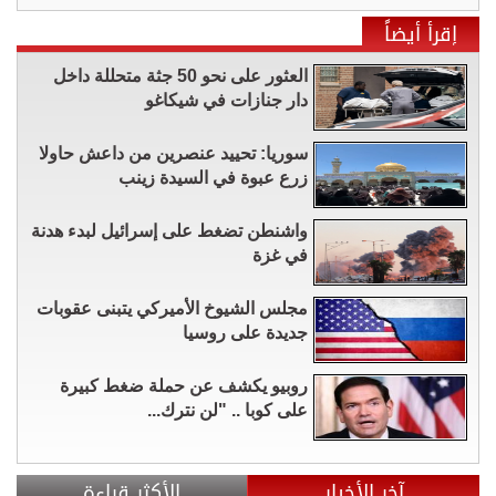
إقرأ أيضاً
العثور على نحو 50 جثة متحللة داخل
دار جنازات في شيكاغو
سوريا: تحييد عنصرين من داعش حاولا
زرع عبوة في السيدة زينب
واشنطن تضغط على إسرائيل لبدء هدنة
في غزة
مجلس الشيوخ الأميركي يتبنى عقوبات
جديدة على روسيا
روبيو يكشف عن حملة ضغط كبيرة
على كوبا .. "لن نترك...
آخر الأخبار
الأكثر قراءة