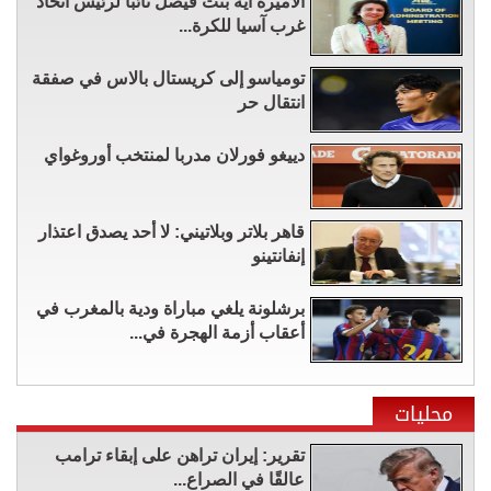
الأميرة آية بنت فيصل نائباً لرئيس اتحاد
غرب آسيا للكرة...
تومياسو إلى كريستال بالاس في صفقة
انتقال حر
دييغو فورلان مدربا لمنتخب أوروغواي
قاهر بلاتر وبلاتيني: لا أحد يصدق اعتذار
إنفانتينو
برشلونة يلغي مباراة ودية بالمغرب في
أعقاب أزمة الهجرة في...
محليات
تقرير: إيران تراهن على إبقاء ترامب
عالقًا في الصراع...