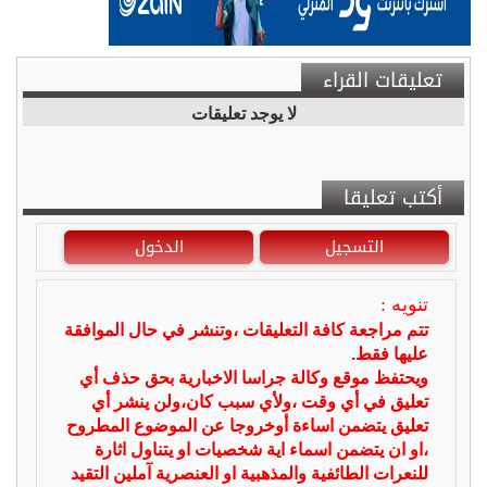
تعليقات القراء
لا يوجد تعليقات
أكتب تعليقا
التسجيل
الدخول
تنويه :
تتم مراجعة كافة التعليقات ،وتنشر في حال الموافقة
عليها فقط.
ويحتفظ موقع وكالة جراسا الاخبارية بحق حذف أي
تعليق في أي وقت ،ولأي سبب كان،ولن ينشر أي
تعليق يتضمن اساءة أوخروجا عن الموضوع المطروح
،او ان يتضمن اسماء اية شخصيات او يتناول اثارة
للنعرات الطائفية والمذهبية او العنصرية آملين التقيد