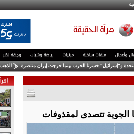
يه
ال وأعمال
ملفات ساخنة
مرئيات
رياضة وشباب
وجهة نظر
 و"إسرائيل" خسرتا الحرب بينما خرجت إيران منتصرة
الذهب يتجه 
إقرأ 
ا الجوية تتصدى لمقذوفات