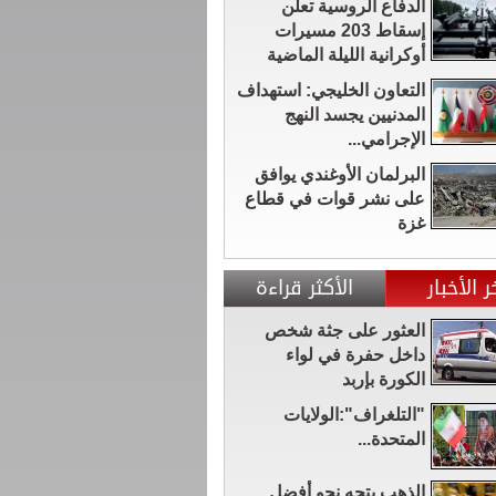
الدفاع الروسية تعلن
إسقاط 203 مسيرات
أوكرانية الليلة الماضية
التعاون الخليجي: استهداف
المدنيين يجسد النهج
الإجرامي...
البرلمان الأوغندي يوافق
على نشر قوات في قطاع
غزة
ر الأخبار
الأكثر قراءة
العثور على جثة شخص
داخل حفرة في لواء
الكورة بإربد
"التلغراف":الولايات
المتحدة...
الذهب يتجه نحو أفضل