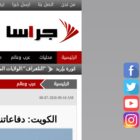
من نحن
اتصل بنا
ارسل خبرا
ترف
الرئيسية
محليات
عرب وعالم
م
ص داخل حفرة في لواء الكورة بإربد
"التلغراف":الولايات المتحدة
الرئيسية
عرب وعالم
08-07-2026 09:16 AM
الكويت: دفاعاتن