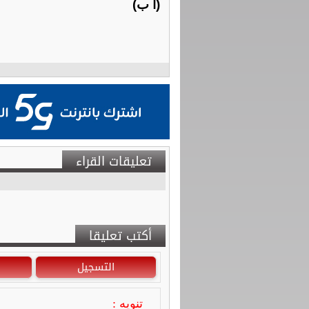
(أ ب)
تعليقات القراء
أكتب تعليقا
التسجيل
تنويه :