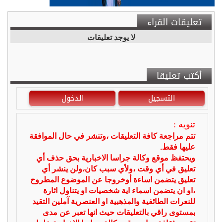
تعليقات القراء
لا يوجد تعليقات
أكتب تعليقا
التسجيل
الدخول
تنويه :
تتم مراجعة كافة التعليقات ،وتنشر في حال الموافقة
عليها فقط.
ويحتفظ موقع وكالة جراسا الاخبارية بحق حذف أي
تعليق في أي وقت ،ولأي سبب كان،ولن ينشر أي
تعليق يتضمن اساءة أوخروجا عن الموضوع المطروح
،او ان يتضمن اسماء اية شخصيات او يتناول اثارة
للنعرات الطائفية والمذهبية او العنصرية آملين التقيد
بمستوى راقي بالتعليقات حيث انها تعبر عن مدى