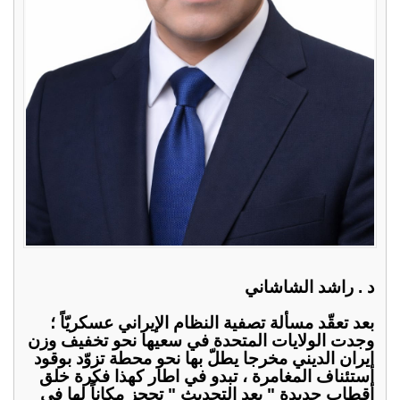
د . راشد الشاشاني
بعد تعقّد مسألة تصفية النظام الإيراني عسكريّاً ؛
وجدت الولايات المتحدة في سعيها نحو تخفيف وزن
إيران الديني مخرجا يطلّ بها نحو محطة تزوّد بوقود
استئناف المغامرة ، تبدو في اطار كهذا فكرة خلق
أقطاب جديدة " بعد التحديث " تحجز مكاناً لها في