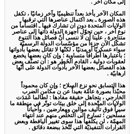
إلى مكان آخر .
المكان الآخر يأخذ بعداً تنظيميّا وآخر زمانيّا ، تكفل
هذه الصورة ـ بعد اكتمال عناصرها التي ترقبها
الولايات المتحدة دون ان تشارك فيها ـ اقتساماً من
نوع آخر ، حين تحوّل أجهزة الدولة ذاتها إلى عناصر
متناحرة ، علينا أن لا ننسى أنّ فصائل هذا التنوع
تشكّل الآن جزءاً من مؤسّسات الدولة الرسميّة
سواء عسكريّا أو مدنيّا ، لكنّها لا تقاتل بعضها بأدواتها
؛ باعتبارها أطرافاً متساوية ؛ وإن كان بعضها يخضع
لعقوبات دولية ، القادم الخَطِر هو : أن تصنّف بعض
هذه الفصائل بعضها الآخر بأدوات الدولة على أنّها
ارهابيّة .
هذا التسابق نحو نزع السلاح ؛ وإن كان محموداً
محبّذاً بصورة عامّة بعيداً عن ن مكامن الضرب
الخارجي ، يتجاهل حقيقة مفادها : لطالما عَمَدَت
الولايات المتّحدة إلى خلق بيئات توتّر في منطقة ما
سيراً فوق تأليف موالين ومعارضين ، وأحياناً
مسلّحين ؛ تسارع إلى التخلّص منهم عند انتهاء
المهمّة ، لن يكلّفها هذا سوى تغيير اليافطة وبعض
القرارات التنفيذيّة التي تُتّخذ ببضعة دقائق .