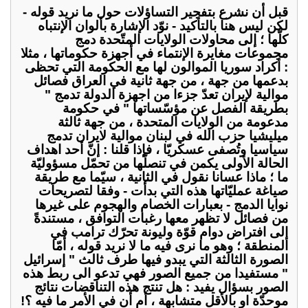
قبل أن نشرع بتفجير التساؤلات حول ما نريد قوله -
لكن ليس هنا بالتأكيد - نوّد الإشارة بألوان الإنتباه
كلّها ؛ إلى محاولات الولايات المتّحدة دمج
مجموعات مغايرة الإنتماء في أجهزة حكوماتها ، مثلا
: أكراد سوريا الموالون لها مع الحكومة التي تحظى
بدعمها من جهة ، من جهة ثانية في العراق فصائل
موالية لإيران تعدّ جزءا من اجهزة الدولة تدمج "
بطريقة الفصل عن مؤسّساتها " في حكومة
مدعومة من الولايات المتحدة ، من جهة ثالثة
ميليشيا حزب الله في لبنان موالية لايران تدمج
سياسيا وتُصفى عسكريّا ، فإذا قلنا : إنّ أحد اهداف
الحالة الأولى يكمن في تنصلّها من تحمّل مسؤوليّة
ما ؛ ماذا عسانا نقول في الثانية ، سيّما مع طريقة
صياغة عمليّاتها هذه التي بدأت - وفقا لتصريحات
نوايا الدمج - بعبارات الخصام والهجوم على غيرها
من فصائل لا تظهر معها رغبات التوافق ، مستندةً
إلى افتراض دوام قوّة وليونة تحرّك ترامب في
المنطقة ؛ وهو ما نرى فيه ما لا نريد قوله ، أمّا
الصورة الثالثة التي يبدو فيها طرف ثالث " إسرائيل
" مستفيدا من جميع الصور فهي تدعو الى ربط هذه
الصور بسؤال يفيد : هل تنتج هذه التناقضات نتائج
موحدّة او بالأقل متشابهة ، أم أن في الأمر ما فيه ؟!