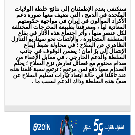
سنكتفي بعدم الإطمئنان إلى نتائج خلطة الولايات
المتّحدة في الدمج ، التي نضيف معها صورة دعم
الأكراد الموالون في إيران في مواجهة حكومتهم
المعادية لها ، ومعرفتنا بطبيعة المخرجات المختلفة
لكل عنصر منها ، وأثر اجتماع هذه الآثار في بقاع
المنطقة المتجاورة ، والإلتفات نحو سيناريو التنازل
الظاهري عن السلاح ؛ في محاولة ضبط إيقاع
الإنتقال إلى برّ أمان ؛ يضمن الوقوف في جانب
السلطة والدعم الخارجي ، في مقابل الإعفاء من
صدام محتوم مع فصائل تعارض نزع السلاح ؛ يحتّم
الصدام معها دفع ثمن مرتفع ؛ ترتفع نسبة قلقنا هذه
عند تأمّلنا في حالة ابتعاد تيّارات تسليم السلاح عن
صفّ هذه السلطة وذاك الدعم لسبب ما .