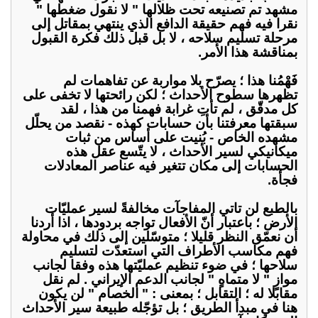
مشهد تم تصنيعه تحت ظلالها " لا نقول ضغطها "
نقرا فيه فهم حقيقة الدافع الذي ينتهي بمقاتل إلى
مرحلة تسليم سلاحه ، لا بل قبل ذلك فكرة القبول
بمناقشة هذا الأمر.
فَهْمُنا هذا ؛ يصرّح بلا مواربة عن تفاهمات لم
تظهرها سطوح الأحداث ؛ لكن رائحتها لا تخفى على
كل مدقّق ، لم تأتِ غرابة فهمنا من هذا ، لقد
سبقتها معرفتنا بأن حسابات كهذه - نقصد من يحلّل
مشهده الخاص - بُنيت على أساس من ثبات
ميكانيكي لسير الأحداث ، لا يتّسع عقل هذه
الحسابات إلى مكان تتغير فيه عناصر المعادلات
فجأة.
بالطبع لن تاتي المفاجآت مخالفةً لسير عمليّات
الأرض ؛ باعتبار أنّ الأفعال تواجه بردودها ، اذا أردنا
أن نعمّق النظر قليلا ؛ متوسّلين إلى ذلك في محاولة
فهم مكاسب الأطراف التي استعدّت لتسليم
سلاحها ؛ في ضوء تنظيم عمليّتها هذه وفقا لجانب
موازٍ " لا متماهٍ " لجانب الدعم الإيراني . لم نقل
مقابلا له ؛ التقابل ؛ بمعنى : " الخصام " لن يكون
هنا في مبدأ الطريق ؛ بل تؤجّله طبيعة سير الأحداث