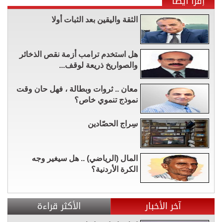
إقرأ أيضاً
الثقة واليقين بعد الثبات أولا
هل استخدم ترامب أزمة نقص الذخائر
والصواريخ ذريعة لوقف...
معان .. ثروات وبطالة ، فهل حان وقت
نموذج تنموي خاص؟
سِراج الحصّادين
المال (الرياضي) .. هل سيغير وجه
الكرة الأردنية؟
آخر الأخبار
الأكثر قراءة