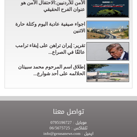
الأمن للأردنيين:الاحتفال الآمن هو
عنوان الفرح الحقيقي
اجواء صيفية عادية اليوم وكتلة حارة
الاثنين
تقرير: إيران تراهن على إبقاء ترامب
عالقًا في الصراع...
إطلاق اسم المرحوم محمد سبيتان
الحلالمه على أحد شوارع...
تواصل معنا
موبايل :
0795196727
تلفاكس :
06/5675725
ايميل :
info@gerasanews.com