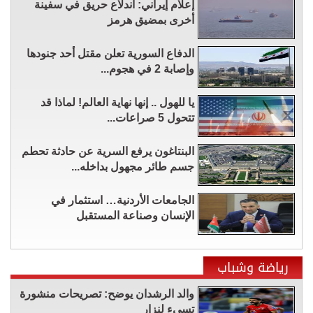
إعلام إيراني: اندلاع حريق في سفينة
أخرى بمضيق هرمز
الدفاع السورية تعلن مقتل أحد جنودها
وإصابة 2 في هجوم...
يا للهول .. إنها نهاية العالم! لماذا قد
تتحول 5 صراعات...
البنتاغون يرفع السرية عن حادثة تحطم
جسم طائر مجهول بداخله...
الجامعات الأردنية… استثمار في
الإنسان وصناعة المستقبل
رياضة وشباب
والد الرشدان يوضح: تصريحات منشورة
تسيء لنزار