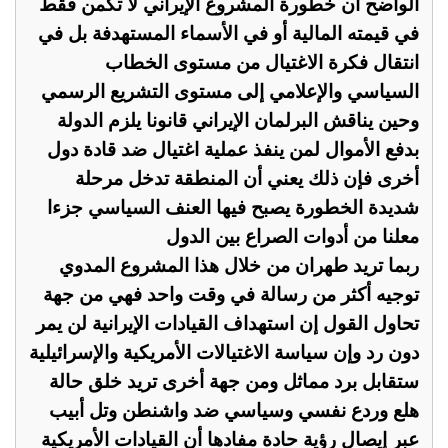
الواضح ان خطورة المشروع الإيراني لا تكمن فقط
في قيمته المالية أو في الأسماء المستهدفة بل في
انتقال فكرة الاغتيال من مستوى الخطاب
السياسي والإعلامي إلى مستوى التشريع الرسمي
وحين يناقش البرلمان الإيراني قانونا يلزم الدولة
بدفع الأموال لمن ينفذ عملية اغتيال ضد قادة دول
أخرى فإن ذلك يعني أن المنطقة تدخل مرحلة
شديدة الخطورة يصبح فيها العنف السياسي جزءا
معلنا من أدوات الصراع بين الدول
ربما تريد طهران من خلال هذا المشروع المدوي
توجيه أكثر من رسالة في وقت واحد فهي من جهة
تحاول القول إن استهداف القيادات الإيرانية لن يمر
دون رد وإن سياسة الاغتيالات الأمريكية والإسرائيلية
ستقابل برد مماثل ومن جهة أخرى تريد خلق حالة
هلع وردع نفسي وسياسي ضد واشنطن وتل أبيب
عبر إيصال رؤية حادة مفادها أن القيادات الأمريكية