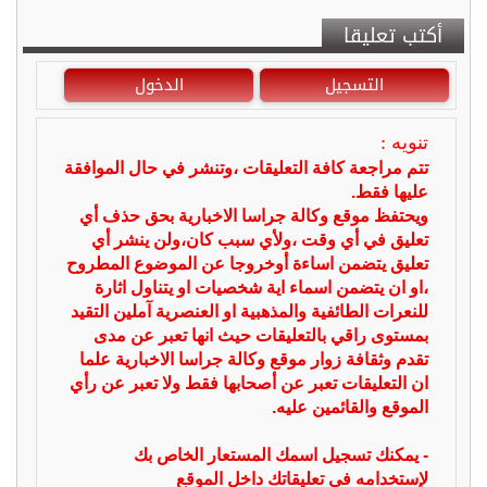
أكتب تعليقا
التسجيل
الدخول
تنويه :
تتم مراجعة كافة التعليقات ،وتنشر في حال الموافقة
عليها فقط.
ويحتفظ موقع وكالة جراسا الاخبارية بحق حذف أي
تعليق في أي وقت ،ولأي سبب كان،ولن ينشر أي
تعليق يتضمن اساءة أوخروجا عن الموضوع المطروح
،او ان يتضمن اسماء اية شخصيات او يتناول اثارة
للنعرات الطائفية والمذهبية او العنصرية آملين التقيد
بمستوى راقي بالتعليقات حيث انها تعبر عن مدى
تقدم وثقافة زوار موقع وكالة جراسا الاخبارية علما
ان التعليقات تعبر عن أصحابها فقط ولا تعبر عن رأي
الموقع والقائمين عليه.
- يمكنك تسجيل اسمك المستعار الخاص بك
لإستخدامه في تعليقاتك داخل الموقع