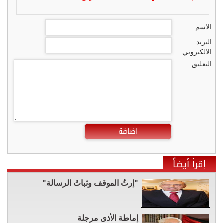
الاسم :
البريد
الالكتروني :
التعليق :
اضافة
إقرأ أيضاً
"إرثُ الموقف وثباتُ الرسالة"
إماطة الأذى مرجلة