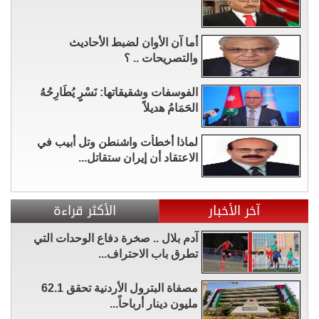
أما آن الأوان لضبط الأحاديث
والتصريحات .. ؟
الفوسفات وشقيقاتها: نَسْرٍ يُطَارِحُهُ
الحَمَامُ هديلاً
لماذا أخطأت واشنطن وتل أبيب في
الاعتقاد أن إيران ستقاتل...
آخر الأخبار
الأكثر قراءة
آدم بلال .. صخرة دفاع الوحدات التي
تطرق باب الاحتراف...
مصفاة البترول الأردنية تحقق 62.1
مليون دينار أرباحاً...