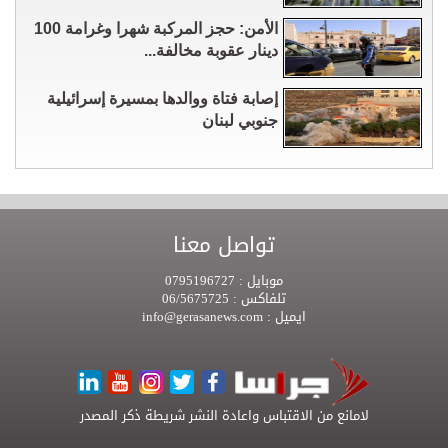
الأمن: حجز المركبة شهرا وغرامة 100
دينار عقوبة مخالفة...
إصابة فتاة ووالدها بمسيرة إسرائيلية
جنوبي لبنان
تواصل معنا
موبايل :
0795196727
تلفاكس :
06/5675725
ايميل :
info@gerasanews.com
لامانع من الاقتباس واعادة النشر شريطة ذكر المصدر