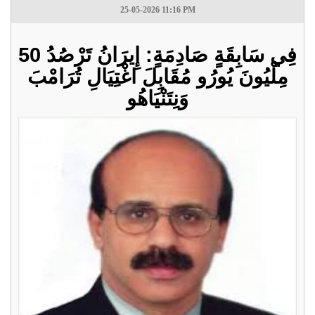
25-05-2026 11:16 PM
فِي سَابِقَةٍ صَادِمَةٍ: إِيرَانُ تَرْصُدُ 50
مِلْيُونَ يُورُو مُقَابِلَ اغْتِيَالِ تُرَامْبَ
وَنِتَنْيَاهُو