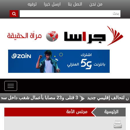
من نحن
اتصل بنا
ارسل خبرا
ترفيه
حالف إقليمي جديد
3 قتلى و23 مصابا بأعمال شغب داخل سجنين في سريلانكا
الرئيسية
مجلس الأمة