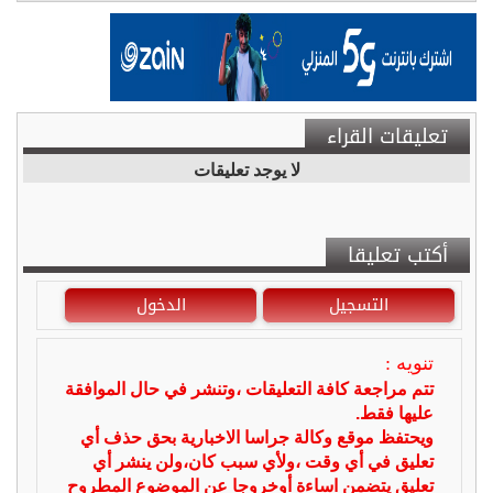
تعليقات القراء
لا يوجد تعليقات
أكتب تعليقا
التسجيل
الدخول
تنويه :
تتم مراجعة كافة التعليقات ،وتنشر في حال الموافقة
عليها فقط.
ويحتفظ موقع وكالة جراسا الاخبارية بحق حذف أي
تعليق في أي وقت ،ولأي سبب كان،ولن ينشر أي
تعليق يتضمن اساءة أوخروجا عن الموضوع المطروح