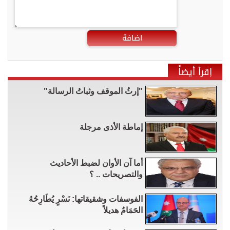
اضافة
إقرأ أيضاً
"إرثُ الموقف وثباتُ الرسالة"
إماطة الأذى مرجلة
أما آن الأوان لضبط الأحاديث
والتصريحات .. ؟
الفوسفات وشقيقاتها: نَسْرٍ يُطَارِحُهُ
الحَمَامُ هديلاً