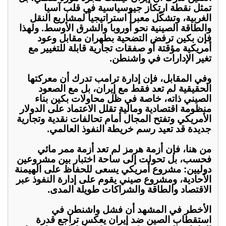
تمثل نقطة ارتكاز جيوسياسية في قلب آسيا
الغربية، وتشكّل معبراً استراتيجياً لمشاريع النقل
والطاقة الصينية نحو أوروبا والشرق الأوسط. ولهذا
فإن بكين ترفض التضحية بطهران مقابل وعود
أمريكية مؤقتة أو صفقات تجارية قابلة للتغيير مع
تغير الإدارات في واشنطن.
وفي المقابل، فإن إدارة ترامب تدرك أن معركتها
الحقيقية لم تعد فقط مع إيران، بل مع الصعود
الصيني ذاته، خاصة في ظل محاولات بكين بناء
منظومة اقتصادية ومالية تقلل الاعتماد على الدولار
الأمريكي وتفتح المجال أمام تحالفات نقدية وتجارية
جديدة قد تعيد رسم خريطة النفوذ العالمي.
من هنا، فإن أزمة هرمز لم تعد أزمة ممر مائي
فحسب، بل تحولت إلى ساحة اختبار بين مشروعين
دوليين: مشروع أمريكي يسعى للحفاظ على الهيمنة
الأحادية، ومشروع صيني يقوم على إدارة النفوذ عبر
الاقتصاد والطاقة والشراكات طويلة المدى.
الأخطر في المشهد أن فشل واشنطن في
استقطاب الصين ضد إيران يعكس تراجع قدرة