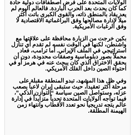
الولايات المتحدة على فرض اصطفافات دولية حادة
كما كان يحدث بعد الحرب الباردة. فالعالم اليوم لم
يعد يقاد بالمنطق ذاته، والقوى الكبرى باتت أكثر
ميلاً لإدارة مصالحها وفق البراغماتية الاقتصادية لا
وفق الرغبات الأمريكية.
بكين خرجت من الزيارة محافظة على علاقتها مع
واشنطن، لكنها في الوقت نفسه لم تقدم أي تنازل
استراتيجي في الملف الإيراني. أما ترامب، فعاد
محملاً بصور دبلوماسية وصفقات محدودة، دون أن
يحقق الاختراق الذي كان يبحث عنه في هرمز أو في
احتواء الصين داخل الفلك الأمريكي.
وفي ظل هذا المشهد، تبدو المنطقة مقبلة على
مرحلة أكثر تعقيداً، حيث ستبقى إيران لاعباً يصعب
عزله، وستواصل الصين سياسة “التوازن الذكي”،
فيما تواجه الولايات المتحدة تحدياً متزايداً في إدارة
عالم يتجه تدريجياً نحو تعدد الأقطاب وانتهاء زمن
الهيمنة المطلقة.