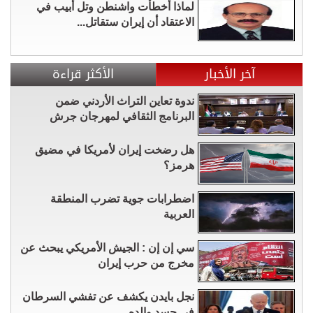
لماذا أخطأت واشنطن وتل أبيب في
الاعتقاد أن إيران ستقاتل...
آخر الأخبار
الأكثر قراءة
ندوة تعاين التراث الأردني ضمن
البرنامج الثقافي لمهرجان جرش
هل رضخت إيران لأمريكا في مضيق
هرمز؟
اضطرابات جوية تضرب المنطقة
العربية
سي إن إن : الجيش الأمريكي يبحث عن
مخرج من حرب إيران
نجل بايدن يكشف عن تفشي السرطان
في جسد والده