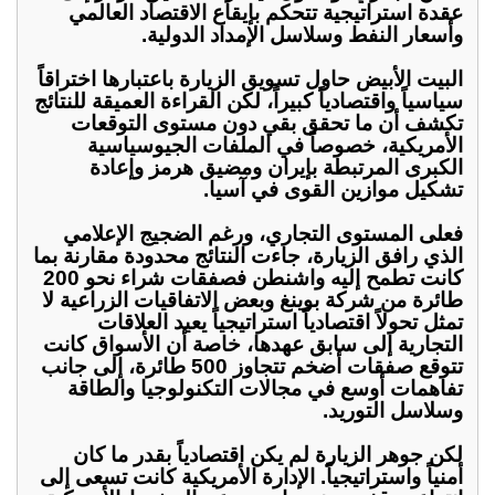
عقدة استراتيجية تتحكم بإيقاع الاقتصاد العالمي
وأسعار النفط وسلاسل الإمداد الدولية.
البيت الأبيض حاول تسويق الزيارة باعتبارها اختراقاً
سياسياً واقتصادياً كبيراً، لكن القراءة العميقة للنتائج
تكشف أن ما تحقق بقي دون مستوى التوقعات
الأمريكية، خصوصاً في الملفات الجيوسياسية
الكبرى المرتبطة بإيران ومضيق هرمز وإعادة
تشكيل موازين القوى في آسيا.
فعلى المستوى التجاري، ورغم الضجيج الإعلامي
الذي رافق الزيارة، جاءت النتائج محدودة مقارنة بما
كانت تطمح إليه واشنطن فصفقات شراء نحو 200
طائرة من شركة بوينغ وبعض الاتفاقيات الزراعية لا
تمثل تحولاً اقتصادياً استراتيجياً يعيد العلاقات
التجارية إلى سابق عهدها، خاصة أن الأسواق كانت
تتوقع صفقات أضخم تتجاوز 500 طائرة، إلى جانب
تفاهمات أوسع في مجالات التكنولوجيا والطاقة
وسلاسل التوريد.
لكن جوهر الزيارة لم يكن اقتصادياً بقدر ما كان
أمنياً واستراتيجياً. الإدارة الأمريكية كانت تسعى إلى