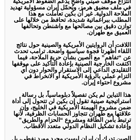
انتزاع موقف صيني واضح يدعم الضغوط الأمريكية
في ملف مضيق هرمز، ويُحمّل إيران مسؤولية تهديد
الملاحة الدولية. غير أن بكين تعاملت مع هذا
المطلب ببراغماتية شديدة، تحافظ من خلالها على
توازن دقيق بين مصالحها مع واشنطن وتحالفها
العميق مع طهران.
اللافت أن الروايتين الأمريكية والصينية حول نتائج
اللقاء أظهرتا فجوة سياسية واضحة. ترامب تحدث
عن “تفاهم” مع الصين بشأن حرية الملاحة، فيما
اكتفت الخارجية الصينية بإعادة التأكيد على موقفها
التقليدي الداعي إلى الاستقرار والحوار دون أي
التزام عملي بالرؤية الأمريكية أو الانخراط في
مشروع احتواء إيران.
هذا التباين لم يكن تفصيلاً دبلوماسياً، بل رسالة
استراتيجية صينية تقول إن بكين لن تتحول إلى أداة
ضمن مشروع الهيمنة الأمريكية في الخليج، وإن
علاقتها مع طهران تتجاوز الحسابات الظرفية، لأنها
ترتبط بأمن الطاقة ومشروع “الحزام والطريق”
وإعادة تشكيل النظام الدولي متعدد الأقطاب.
الصين تدرك أن إيران ليست مجرد مورد نفطي، بل