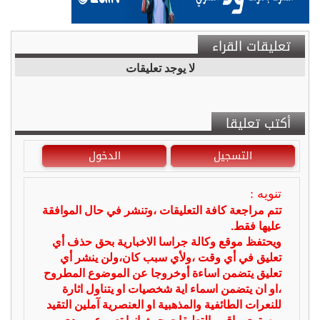
تعليقات القراء
لا يوجد تعليقات
أكتب تعليقا
التسجيل
الدخول
تنويه :
تتم مراجعة كافة التعليقات ،وتنشر في حال الموافقة
عليها فقط.
ويحتفظ موقع وكالة جراسا الاخبارية بحق حذف أي
تعليق في أي وقت ،ولأي سبب كان،ولن ينشر أي
تعليق يتضمن اساءة أوخروجا عن الموضوع المطروح
،او ان يتضمن اسماء اية شخصيات او يتناول اثارة
للنعرات الطائفية والمذهبية او العنصرية آملين التقيد