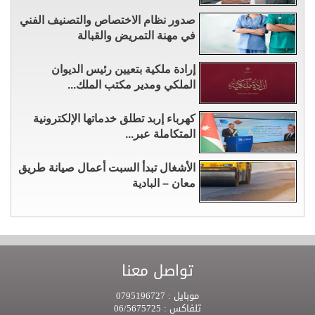
صدور نظام الاختصاص والتصنيف الفني
في مهنة التمريض والقبالة
إرادة ملكية بتعيين رئيس الديوان
الملكي ومدير مكتب الملك...
كهرباء إربد تطلق خدماتها الإلكترونية
المتكاملة عبر...
الأشغال تبدأ السبت أعمال صيانة طريق
معان – البادية
تواصل معنا
موبايل :
0795196727
تلفاكس :
06/5675725