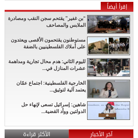
إقرأ أيضاً
“بن غفير” يقتحم سجن النقب ومصادرة
الملابس والمصاحف
مستوطنون يقتحمون الأقصى ويعتدون
على أملاك الفلسطينيين بالضفة
لليوم الثاني: هدم محال تجارية ومداهمة
عشرات المنازل في...
الخارجية الفلسطينية: اجتماع عمّان
يعتمد آلية لتوثيق...
شاهين: إسرائيل تسعى لإنهاء حل
الدولتين ووأد القضية...
آخر الأخبار
الأكثر قراءة