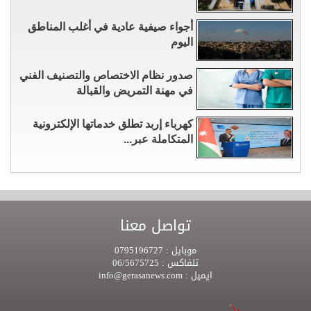
أجواء صيفية عادية في أغلب المناطق
اليوم
صدور نظام الاختصاص والتصنيف الفني
في مهنة التمريض والقبالة
كهرباء إربد تطلق خدماتها الإلكترونية
المتكاملة عبر...
تواصل معنا
موبايل :
0795196727
تلفاكس :
06/5675725
ايميل :
info@gerasanews.com