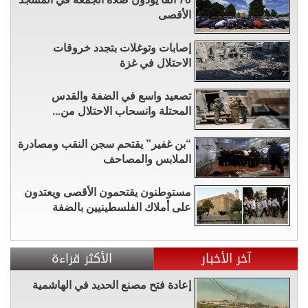
الأقصى
إصابات وتوغلات بتجدد خروقات
الاحتلال في غزة
تصعيد واسع في الضفة والقدس
المحتلة وانسحاب الاحتلال من...
“بن غفير” يقتحم سجن النقب ومصادرة
الملابس والمصاحف
مستوطنون يقتحمون الأقصى ويعتدون
على أملاك الفلسطينيين بالضفة
آخر الأخبار
الأكثر قراءة
إعادة فتح مصنع الحديد في الهاشمية