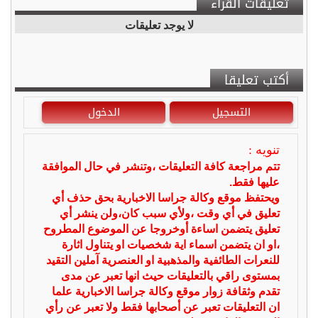
تعليقات القراء
لا يوجد تعليقات
أكتب تعليقا
التسجيل
الدخول
تنويه :
تتم مراجعة كافة التعليقات ،وتنشر في حال الموافقة
عليها فقط.
ويحتفظ موقع وكالة جراسا الاخبارية بحق حذف أي
تعليق في أي وقت ،ولأي سبب كان،ولن ينشر أي
تعليق يتضمن اساءة أوخروجا عن الموضوع المطروح
،او ان يتضمن اسماء اية شخصيات او يتناول اثارة
للنعرات الطائفية والمذهبية او العنصرية آملين التقيد
بمستوى راقي بالتعليقات حيث انها تعبر عن مدى
تقدم وثقافة زوار موقع وكالة جراسا الاخبارية علما
ان التعليقات تعبر عن أصحابها فقط ولا تعبر عن رأي