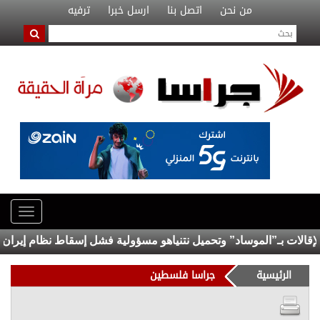
من نحن
اتصل بنا
ارسل خبرا
ترفيه
لات بـ”الموساد” وتحميل نتنياهو مسؤولية فشل إسقاط نظام إيران
ا
الرئيسية
جراسا فلسطين