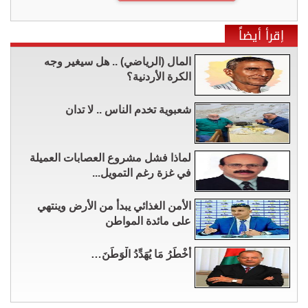
إقرأ أيضاً
المال (الرياضي) .. هل سيغير وجه
الكرة الأردنية؟
شعبوية تخدم الناس .. لا تدان
لماذا فشل مشروع العصابات العميلة
في غزة رغم التمويل...
الأمن الغذائي يبدأ من الأرض وينتهي
على مائدة المواطن
أَخْطَرُ مَا يُهَدِّدُ الْوَطَنَ…