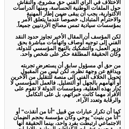
الاختلاف في الرأي الفني حق مشروع، والنقاش
حول الملفات الوطنية الحساسة، ومنها الدراسات
الاكتوارية، يجب أن يبقى ضمن إطار المهنية
والاحترام المتبادل، خصوصاً عندما يتعلق الأمر
بمؤسسات سيادية تمس مصالح الأردنيين جميعاً.
لكن المؤسف أن المقال الأخير تجاوز حدود النقد
الفني إلى توجيه أوصاف واتهامات مباشرة بحق
وزير العمل، والتشكيك بالنهج المؤسسي للدولة،
وكأن الحقيقة المطلقة حكر على شخص واحد.
من حق أي مسؤول سابق أن يستعرض تجربته
ويدافع عن وجهة نظره، لكن ليس من المقبول
تحويل الخلاف الفني إلى منصة للتقليل من الآخرين
أو اتهامهم بالجهل أو التضليل. فالعمل المؤسسي لا
يُدار بهذه العقلية، ومؤسسات الدولة لا تقوم على
الأفراد مهما كانت خبراتهم، بل على التكامل
والرقابة وتعدد الآراء.
كما أن تكرار عبارات من قبيل "أنا من أنقذت" أو
"أنا من بنيت" يوحي وكأن مؤسسة بحجم الضمان
الاجتماعي ارتبطت بفرد واحد، بينما الحقيقة أنها
ثمرة جهود عشرات الكفاءات الوطنية والإدارات