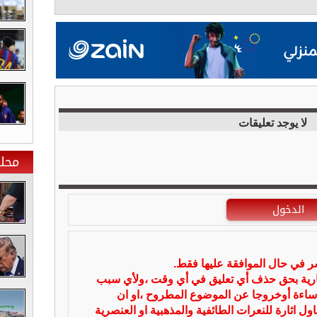
لا يوجد تعليقات
محلي
الدخول
شر في حال الموافقة عليها فقط.
بارية بحق حذف أي تعليق في أي وقت ،ولأي سبب
ساءة أوخروجا عن الموضوع المطروح ،او ان
ل اثارة للنعرات الطائفية والمذهبية او العنصرية