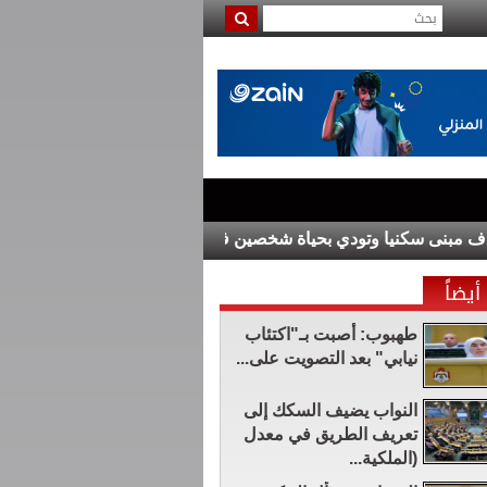
نى سكنيا وتودي بحياة شخصين في القرم
رئيس وزراء العراق يبحث م
أيضاً
طهبوب: أُصبت بـ"اكتئاب
نيابي" بعد التصويت على...
النواب يضيف السكك إلى
تعريف الطريق في معدل
(الملكية...