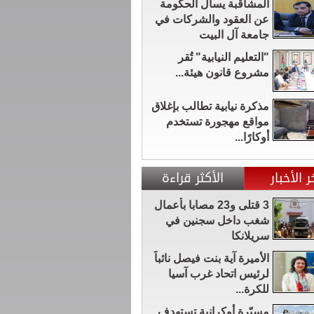
المشاقبة يسأل الحكومة
عن العقود والشركات في
جامعة آل البيت
"التعليم النيابية" تُقر
مشروع قانون هيئة...
مذكرة نيابية تطالب بإغلاق
مواقع مهجورة تستخدم
أوكارًا...
ر الأخبار
الأكثر قراءة
3 قتلى و23 مصابا بأعمال
شغب داخل سجنين في
سريلانكا
الأميرة آية بنت فيصل نائباً
لرئيس اتحاد غرب آسيا
للكرة...
مسيّرة أوكرانية تستهدف