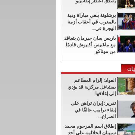
يصدق اعتذار إنفانتينو
برشلونة يلغي مباراة ودية
بالمغرب في أعقاب أزمة
الهجرة في...
باريس سان جيرمان يتعاقد
مع ماغنيس أكليوش قادمًا
من موناكو
ات
العواد: إلزام المطاعم
بمشاغل مركزية قد يؤدي
إلى إغلاقها
تقرير: إيران تراهن على
إبقاء ترامب عالقًا في
الصراع...
إطلاق اسم المرحوم محمد
سبيتان الحلالمه على أحد