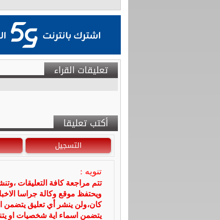
تعليقات القراء
أكتب تعليقا
التسجيل
تنويه :
تتم مراجعة كافة التعليقات ،وتن
ويحتفظ موقع وكالة جراسا الاخ
كان،ولن ينشر أي تعليق يتضمن ا
يتضمن اسماء اية شخصيات او يتناو