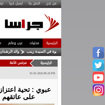
من نحن
اتصل بنا
ارسل خبرا
ترف
الرئيسية
محليات
عرب وعالم
م
من داعش حاولا زرع عبوة في السيدة زينب
والد الرشدان يوضح: 
الرئيسية
مجلس الأمة
01-05-2026 09:26 PM
عبوي : تحية اعتزاز
على عاتقهم م