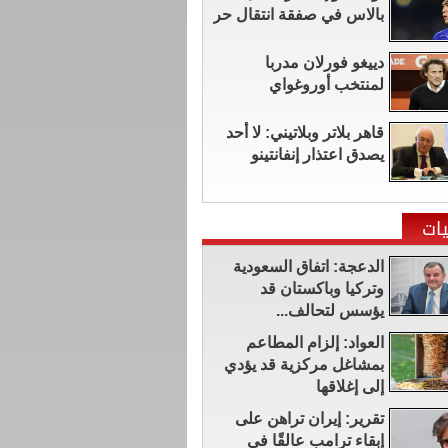
بالاس في صفقة انتقال حر
دييغو فورلان مدربا
لمنتخب أوروغواي
قاهر بلاتر وبلاتيني: لا أحد
يصدق اعتذار إنفانتينو
ات
الدعجة: اتفاق السعودية
وتركيا وباكستان قد
يؤسس لتحالف...
العواد: إلزام المطاعم
بمشاغل مركزية قد يؤدي
إلى إغلاقها
تقرير: إيران تراهن على
إبقاء ترامب عالقًا في