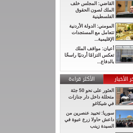
القاضي: المجلس خلف
الملك لصون الحقوق
الفلسطينية
المومني: الدولة الأردنية
تتعامل مع المستجدات
الإقليمية...
أعيان: مواقف الملك
تعكس التزامًا أردنيًا راسخًا
بالدفاع...
ر الأخبار
الأكثر قراءة
العثور على نحو 50 جثة
متحللة داخل دار جنازات
في شيكاغو
سوريا: تحييد عنصرين من
داعش حاولا زرع عبوة في
السيدة زينب