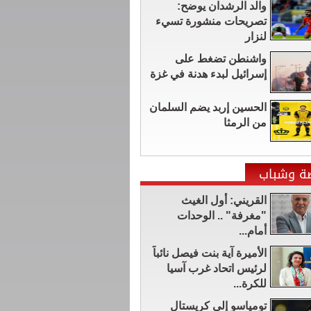
والد الرشدان يوضح:
تصريحات منشورة تسيء
لنزار
واشنطن تضغط على
إسرائيل لبدء هدنة في غزة
الحسين إربد يضم السلمان
من الرمثا
ضة وشباب
القريني: أول الغيث
"مغرفة" .. الوحدات
أمام...
الأميرة آية بنت فيصل نائباً
لرئيس اتحاد غرب آسيا
للكرة...
تومياسو إلى كريستال