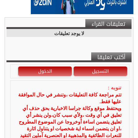
تعليقات القراء
لا يوجد تعليقات
أكتب تعليقا
التسجيل
الدخول
تنويه :
تتم مراجعة كافة التعليقات ،وتنشر في حال الموافقة
عليها فقط.
ويحتفظ موقع وكالة جراسا الاخبارية بحق حذف أي
تعليق في أي وقت ،ولأي سبب كان،ولن ينشر أي
تعليق يتضمن اساءة أوخروجا عن الموضوع المطروح
،او ان يتضمن اسماء اية شخصيات او يتناول اثارة
للنعرات الطائفية والمذهبية او العنصرية آملين التقيد