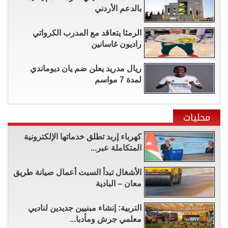
بالدعم الأردني
الرمثا يتعاقد مع المدرب الكرواتي
راديون غاسانين
ريال مدريد يعلن ضم يان ديوماندي
لمدة 7 مواسم
محليات
كهرباء إربد تطلق خدماتها الإلكترونية
المتكاملة عبر...
الأشغال تبدأ السبت أعمال صيانة طريق
معان – البادية
التربية: إنشاء مبنيين جديدين لناديي
معلمي جرش ومأدبا...