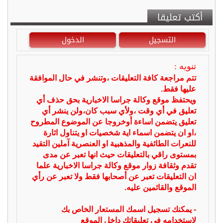
أكتب تعليقا
التسجيل
الدخول
تنويه :
تتم مراجعة كافة التعليقات ،وتنشر في حال الموافقة
عليها فقط.
ويحتفظ موقع وكالة جراسا الاخبارية بحق حذف أي
تعليق في أي وقت ،ولأي سبب كان،ولن ينشر أي
تعليق يتضمن اساءة أوخروجا عن الموضوع المطروح
،او ان يتضمن اسماء اية شخصيات او يتناول اثارة
للنعرات الطائفية والمذهبية او العنصرية آملين التقيد
بمستوى راقي بالتعليقات حيث انها تعبر عن مدى
تقدم وثقافة زوار موقع وكالة جراسا الاخبارية علما
ان التعليقات تعبر عن أصحابها فقط ولا تعبر عن رأي
الموقع والقائمين عليه.
- يمكنك تسجيل اسمك المستعار الخاص بك
لإستخدامه في تعليقاتك داخل الموقع