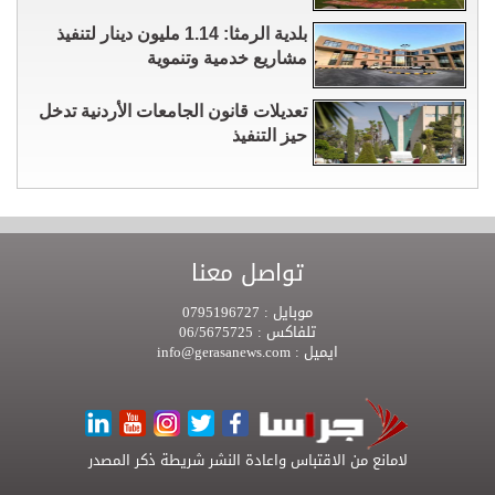
بلدية الرمثا: 1.14 مليون دينار لتنفيذ
مشاريع خدمية وتنموية
تعديلات قانون الجامعات الأردنية تدخل
حيز التنفيذ
تواصل معنا
موبايل :
0795196727
تلفاكس :
06/5675725
ايميل :
info@gerasanews.com
لامانع من الاقتباس واعادة النشر شريطة ذكر المصدر