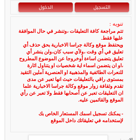
التسجيل
الدخول
تنويه :
تتم مراجعة كافة التعليقات ،وتنشر في حال الموافقة
عليها فقط.
ويحتفظ موقع وكالة جراسا الاخبارية بحق حذف أي
تعليق في أي وقت ،ولأي سبب كان،ولن ينشر أي
تعليق يتضمن اساءة أوخروجا عن الموضوع المطروح
،او ان يتضمن اسماء اية شخصيات او يتناول اثارة
للنعرات الطائفية والمذهبية او العنصرية آملين التقيد
بمستوى راقي بالتعليقات حيث انها تعبر عن مدى
تقدم وثقافة زوار موقع وكالة جراسا الاخبارية علما
ان التعليقات تعبر عن أصحابها فقط ولا تعبر عن رأي
الموقع والقائمين عليه.
- يمكنك تسجيل اسمك المستعار الخاص بك
لإستخدامه في تعليقاتك داخل الموقع
الاسم :