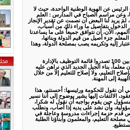
ُ الرئيس عن الهوية الوطنية الواحدة، حيث لا
، وعن مراسم الصباح في المدارس : العلم
 لمَ يريد لنا البعض ان نصمت عن تقدير الإنجاز
 الدخول بتفاصيل ما وراء ذلك من أسباب،
المهم، الآن، أن نتوافق جميعاً على ما يساعدنا
المعلم جزء أصيل من قيم الدولة وبناتها،
عتبار إليه وتكريمه يصب بمصلحة الدولة، وهذا
محلي
‏للتذكير، فقط، أول موظف من بين 100 تصدروا قائمة التوظيف بالإدارة
 معلماً، بناء الجيل الجديد الذي نراهن عليه
صلاح التعليم، ولا إصلاح للتعليم إلا من خلال
لهيبة إلى المهنة.
عي أن نقول للحكومة ورئيسها: أحسنتم، هذا
ود، الالتفات إليها يشير بوضوح إلى أننا نسير
لمسؤول حين يقوم بواجبه أن نقول له شكرا،
ؤولية، وأن نشد على يديه إذا أصاب، ونطلب
رئيس قدم حزمة إجراءات مدروسة وعاجلة في
صلحة التعليم، والمعلمون وأبناؤنا الطلبة
ستطيع.