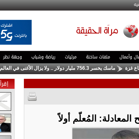
يه
ال وأعمال
ملفات ساخنة
مرئيات
رياضة وشباب
وجهة نظر
ماسك يخسر 756.3 مليار دولار .. ولا يزال الأغنى في العالم
ال
إقرأ 
المعادلة: المُعلّم أولاً