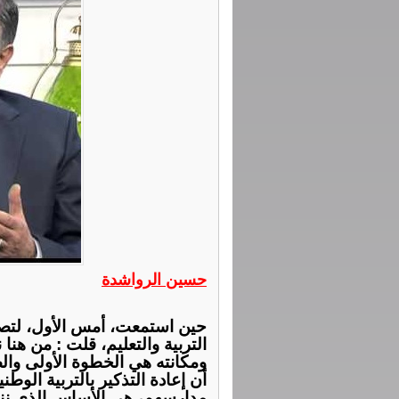
حسين الرواشدة
‏حين استمعت، أمس الأول، لت
التربية والتعليم، قلت : من هنا نب
ومكانته هي الخطوة الأولى وا
أن إعادة التذكير بالتربية الوط
مدارسهم، هي الأساس الذي ننطلق