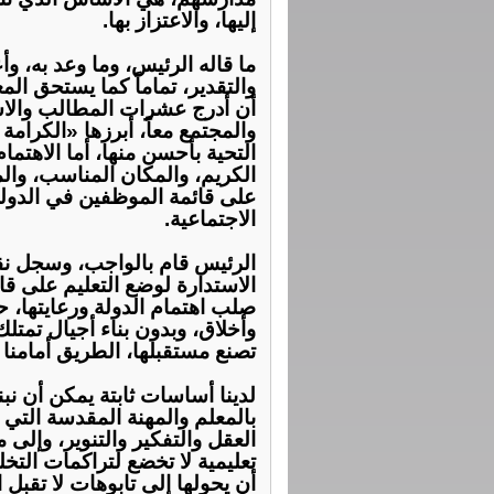
إليها، والاعتزاز بها.
‏ما قاله الرئيس، وما وعد به، و
والتقدير، تماماً كما يستحق الم
أن أدرج عشرات المطالب والاس
والمجتمع معاً، أبرزها «الكرامة
التحية بأحسن منها، أما الاهتم
الكريم، والمكان المناسب، والم
على قائمة الموظفين في الدولة
الاجتماعية.
‏الرئيس قام بالواجب، وسجل ن
الاستدارة لوضع التعليم على قا
صلب اهتمام الدولة ورعايتها، حي
وأخلاق، وبدون بناء أجيال تمت
تصنع مستقبلها، الطريق أمامنا قد 
‏لدينا أساسات ثابتة يمكن أن نب
بالمعلم والمهنة المقدسة التي ي
العقل والتفكير والتنوير، وإلى 
تعليمية لا تخضع لتراكمات التخ
أن يحولها إلى تابوهات لا تقبل 