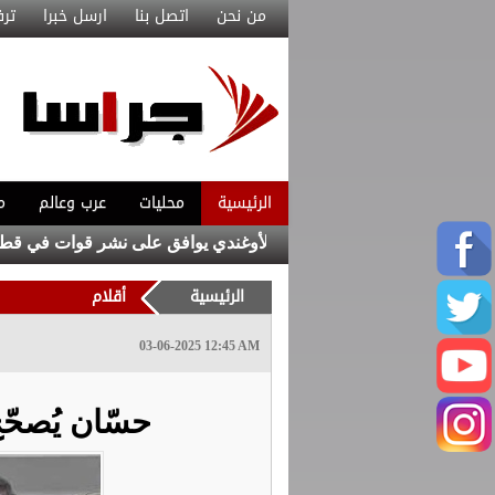
من نحن
اتصل بنا
ارسل خبرا
ترف
الرئيسية
محليات
عرب وعالم
م
من موناكو
البرلمان الأوغندي يوافق على نشر قوات في قطاع غزة
الرئيسية
أقلام
03-06-2025 12:45 AM
‏حسّان يُصحّح 