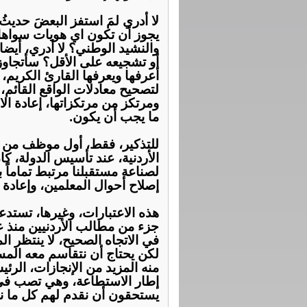
‏لا أدري لمَ استفز البعضَ حديث
يجوز أن تكون اي هويات سواها
والنشيد الوطني؟ لا أدري، أيضا،
أو تشجيعه على الأقل؟ سأتجاوز
أعرفها ويعرفها القارئ الكريم، 
لتصحيح معادلات الواقع القائم، 
ومرتكز من مرتكزاتها، إعادة الا
ما يجب أن يكون.
الأردنية، عند تأسيس الدولة، كان
لصناعة مستقبلنا مرتبط تماماً بإ
إصلاح أحوال المعلمين، وإعادة ا
‏هذه الاعتبارات، وغيرها، تستد
جزء من مطالب الأردنيين منذ عق
في الاتجاه الصحيح، لا ينتظر ا
لكن يحتاج أن نتقاسم معه المس
منه المزيد من الإنجازات، ال
إطار الاستطاعة، وهي تصب في م
يستحقون أن نقدم لهم كل ما ن