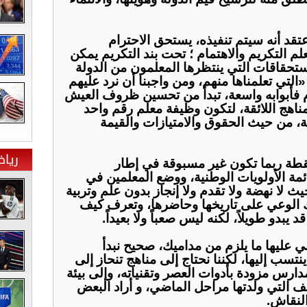
أعتقد أنه سيتم تنفيذه، يستحق الاحترام
علم التكريم والاهتمام ؛ تحت بند التكريم يمكن
تحقاقات التي ينتظرها المعلمون من الدولة
 «التي تعلمناها منهم، ومن واجبنا أن نرد عليهم
ام فأبوابه واسعة، تبدأ من تحسين ظروف العيش
ناهج اللائقة، لتكون وظيفة معلم رقم واحد
، من حيث الحقوق والامتيازات والقيمة
ريا
قطة ربما تكون غير مسبوقة في إطار
ئمة الأولويات الوطنية، ووضع المعلمين في
ث لا نهضة ولا تقدم ولا إنجاز بدون علم وتربية
لك الوعي على تاريخها وحاضرها، وتعرف كيف
يبدو طويلاً، لكنه ليس صعباً ولا بعيداً.
ني عليها ما يلزم من مداميك، صحيح نبدأ
نتسب إليها، لكننا نحتاج إلى مناهج تنحاز إلى
مدارس مزودة بأدوات العصر وتقنياته، وإلى بيئة
لف التي ولدتها مراحل الماضي، و أراد البعض
النقاش.