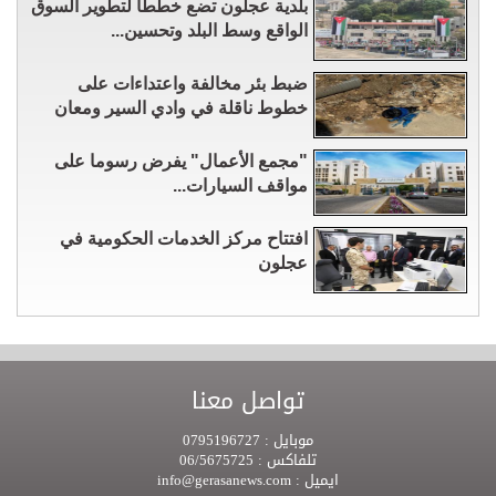
بلدية عجلون تضع خططا لتطوير السوق
الواقع وسط البلد وتحسين...
ضبط بئر مخالفة واعتداءات على
خطوط ناقلة في وادي السير ومعان
"مجمع الأعمال" يفرض رسوما على
مواقف السيارات...
افتتاح مركز الخدمات الحكومية في
عجلون
تواصل معنا
موبايل :
0795196727
تلفاكس :
06/5675725
ايميل :
info@gerasanews.com