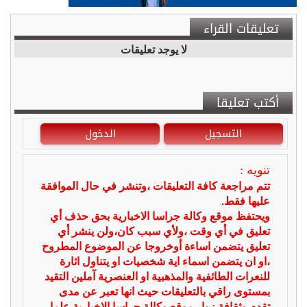
تعليقات القراء
لا يوجد تعليقات
أكتب تعليقا
التسجيل
الدخول
تنويه :
تتم مراجعة كافة التعليقات ،وتنشر في حال الموافقة
عليها فقط.
ويحتفظ موقع وكالة جراسا الاخبارية بحق حذف أي
تعليق في أي وقت ،ولأي سبب كان،ولن ينشر أي
تعليق يتضمن اساءة أوخروجا عن الموضوع المطروح
،او ان يتضمن اسماء اية شخصيات او يتناول اثارة
للنعرات الطائفية والمذهبية او العنصرية آملين التقيد
بمستوى راقي بالتعليقات حيث انها تعبر عن مدى
تقدم وثقافة زوار موقع وكالة جراسا الاخبارية علما