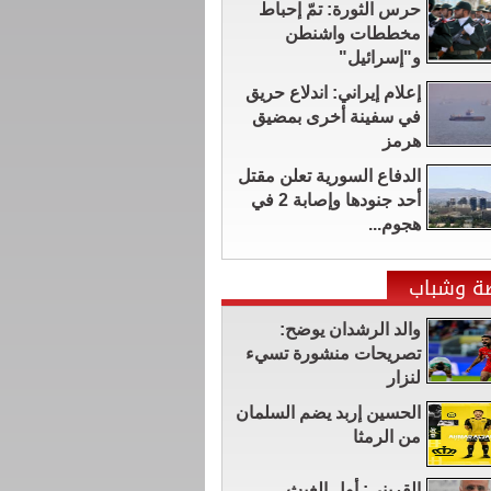
حرس الثورة: تمّ إحباط
مخططات واشنطن
و"إسرائيل"
إعلام إيراني: اندلاع حريق
في سفينة أخرى بمضيق
هرمز
الدفاع السورية تعلن مقتل
أحد جنودها وإصابة 2 في
هجوم...
ضة وشباب
والد الرشدان يوضح:
تصريحات منشورة تسيء
لنزار
الحسين إربد يضم السلمان
من الرمثا
القريني: أول الغيث