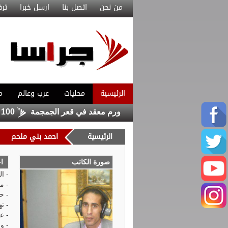
من نحن
اتصل بنا
ارسل خبرا
ترف
الرئيسية
محليات
عرب وعالم
م
حكومي ينجح في استئصال ورم معقد في قعر الجمجمة
100 دولار لكل عائد .. الأمم المتحدة تشجع السوريين على العودة من لبنان
الرئيسية
احمد بني ملحم
صورة الكاتب
ا
-
ال
-
مف
-
حق
-
ته
-
ع
-
وز