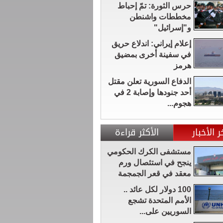
حرس الثورة: تمّ إحباط
مخططات واشنطن
و"إسرائيل"
إعلام إيراني: اندلاع حريق
في سفينة أخرى بمضيق
هرمز
الدفاع السورية تعلن مقتل
أحد جنودها وإصابة 2 في
هجوم...
ر الأخبار
الأكثر قراءة
مستشفى الكرك الحكومي
ينجح في استئصال ورم
معقد في قعر الجمجمة
100 دولار لكل عائد ..
الأمم المتحدة تشجع
السوريين على...