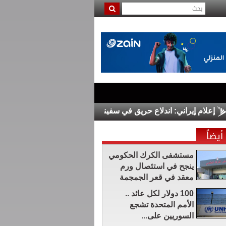
لام إيراني: اندلاع حريق في سفينة أخرى بمضيق هرمز
الدفاع السورية 
أيضاً
مستشفى الكرك الحكومي
ينجح في استئصال ورم
معقد في قعر الجمجمة
100 دولار لكل عائد ..
الأمم المتحدة تشجع
السوريين على...