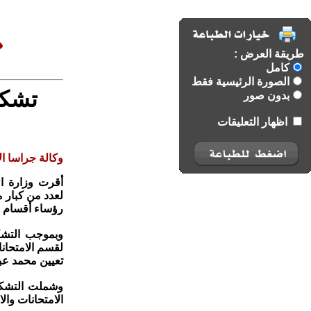
طريقة العرض :
كامل
الصورة الرئيسية فقط
تشكي
بدون صور
اظهار التعليقات
وكالة جراسا الا
أقرت وزارة الت
لعدد من كبار م
رؤساء أقسام ج
وبموجب التشكي
لقسم الامتحانا
تعيين محمد عبد
وشملت التشكيل
الامتحانات والا