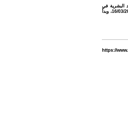
من نظام إدارة الموارد البشرية في
القطاع العام رقم (33) لسنة 2024 وتعديلاته، وتفويض الصلاحيات المعتمد بتاريخ 16/03/2025، وبدأ
https://www