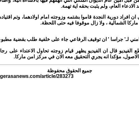
 قبل امين عام الديوان الملكي التي اتهمهم فيها بالاساءة اليه، واضاف
 الادعاء العام، ولم يثبت بحقه اية تهمة.
ن افراد دورية النجدة قاموا بشتمه وزوجته امام اولادهما، وتم اقتياده
اركا الشمالية ، ولا زال موقوفا فيه حتى اللحظة.
ي لـ' جراسا ' ان توقيف الرفاعي جاء على خلفية طلب بقضية مطبو
 الفيديو قال ان الفيديو يظهر قيام زوجته تحاول الاعتداء على رجال
اصول، مؤكدا انه يجري التحقيق معه الان في مركز امن ماركا.
جميع الحقوق محفوظة
.gerasanews.com/article/283273