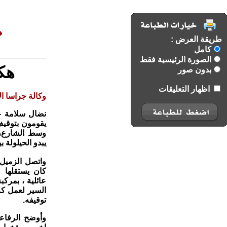
طريقة العرض :
كامل
الصورة الرئيسية فقط
هكذ
بدون صور
اظهار التعليقات
وكالة جراسا الا
نضال سلامة -
يقومون بتوقيف
وسط الشارع، و
يبدو الحيلولة ب
واتصل الزميل 
كان يستقلها 
عائلية ، بمرك
السير لعمل كر
توقيفه.
وأوضح الرفاع