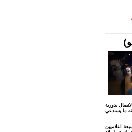
و)
اتصال بدورية
قه ما يستدعي
عة اعلاميين