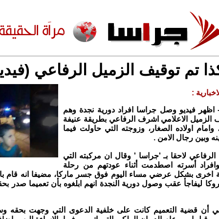
ا تم توقيف الزميل الرفاعي (فيدي
خبارية :
 اظهر فيديو وصل جراسا افراد دورية نجدة وهم
 الزميل الاعلامي اشرف الرفاعي بطريقة عنيفة
امام اولاده الصغار، وزوجته التي حاولت فيما
ينه وبين رجال الامن .
الرفاعي لاحقا بـ 'جراسا ' وقال ان مركبته التي
وافراد أسرته اصطدمت أثناء عودتهم من رحلة
بة اخرى بشكل عرضي مساء اليوم فوق جسر ماركا، مضيفا انه قام بال
وكا ليفاجأ عقب وصول دورية النجدة انهم ابلغوه بأن تعميما صدر بح
ي أن قضية التعميم كانت على خلفية الدعوى التي وجهت بحقه وسب