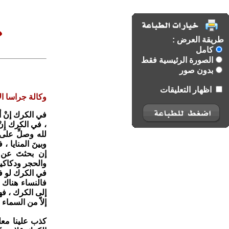
طريقة العرض :
كامل
الصورة الرئيسية فقط
بدون صور
اظهار التعليقات
وكالة جراسا الا
في الكرك إنْ أت
، في الكرك إِنْ
لله وصلِّ على
وبينَ المنايا ،
إن بحثتَ عن 
والحجر ودكاكين
في الكرك لو فت
فالنساء هناك لا
إلى الكرك ، فهي
إلاّ من السماء .
كذب علينا معلم