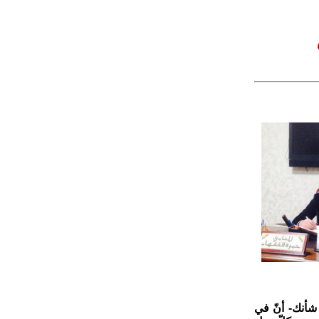
 شأنك- أنّ في