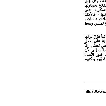
عة ، وكلّ جبل
لاع بحجارتها
 عسكرية ، حتى
ها ، فالأكفّ
لات حائمات ،
لاع تمشي وسط
 فَوْقَ ترابها
يّة على طفلٍ
 يُغسَّل زفاً
زالت إلى الآن
ور الأنبياء
تُحبّهم ولكنهم
https://www