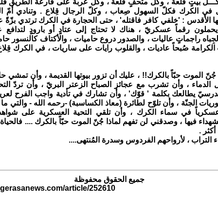
كـــلّ بيتٍ قلعة ، وكلّ متحفٍ قلعة ، وكلّ عربة على قارعة الطريق قل
 في الكرك فكلّ السهول صِعاب ، وكلّ الرجال قِلاع . وتنادي أمّ القِ
ا الأقدس : 'خلفي كافر فاقتله' ، حتى الحجارة في الكرك ترتدي بزّةً
يحملون رقماً عسكريّ ، هناك لا تحتاج إلى عتادٍ أو بارودٍ لتدافع عن
ِباه راجماتٍ عاليات ، والصدور دروع حاميات ، والأكتاف كالنسور حام
 الكرامة صُبحاً عاديات ، والقلوب رايات على ساريات ، في الكرك قِ
ُنّ الموت حبّاً بالكرك!! ، عليك أن تزور بيوتها القديمة ، وأن تمشي حافياً
ل الدماء ، وأن تشرب مع عجائز الصباح الزعتر البريّ ، وأن تردّ التح
درسيّ يطالعك بكلمة ' قوّك' ، وأن تشارك في تأدية واجب الفرح لعريسٍ
ت الجنّة ، وأن تلوّح لطائرة (معاذ الكساسبة) -رحمه الله - والتي ما 
سكرياً في سماء الكرك ، وأن تلقي التحية العسكرية على شواهد قب
داء فيها ، وصدقني لن تفهم لماذا جُنّ الموت حبّاً بالكرك .... فالحياة 
أكثر .
 التراب ، لأرواحهم الفردوس وسدرة المُنتهى....
جميع الحقوق محفوظة
.gerasanews.com/article/252610