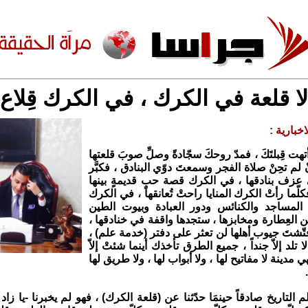
لا قلعة في الكرك ، في الكرك قِلاع
خبارية :
هت قِبلتَكَ ، فمدّ روحكَ سجّادةً وصلِّ صوبَ قلعتها
 لم تحِنْ صلاة الفجر وسمعتَ دوّي البنادق ، فكبَّر
 عزف بنادقها ، في الكرك قصة حبٍ قديمةٍ بينها
 فكلّما رأتْ الكرك المنايا راحتْ تُعانقها ، في الكرك
المساجد والكنائس ودور العبادة وبيوت الطين
 العِطارة ومخابزها ، ستجدها واقفة في خنادقها ،
ّشتَ جيوب أهلها لن تعثر على دفتر (خدمة علم) ،
 تلد إلاّ جنداً ، جميع الطرق تأخذك أينما شئتْ إلاّ
 مدينة لا مفاتيح لها ، ولا أبواب لها ، ولا طريق لها
 التاريخ صادقاً حينمَا حدّثنا عن (قلعة الكرك) ، فهو لم يخبرنا -يا زاد