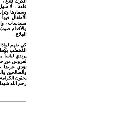
الكرك قِلاع ، 
قلعة ، لا سهل
وسمارها وترابه
الأطفال فيها 
مسدسات ، والج
والأقدام صوبَ
القِلاع .
كي تفهم لماذا ج
المُخضّب بكُح
يرتدي لباساً م
لعروس من حوريا
تؤدي عرضاً ع
والصالحين والشه
يحبّون الكرامة 
رحم الله شهداء