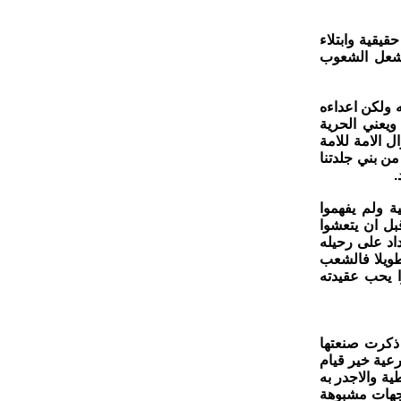
يقية وابتلاء
تشعل الشعوب
 ولكن اعداءه
 ويعني الحرية
ل الامة للامة
ن بني جلدتنا
.
ة ولم يفهموا
بل ان يتعشوا
اد على رحيله
طويلا فالشعب
 يحب عقيدته
 ذكرت صنعتها
رعية خير قيام
ة والاجدر به
 جهات مشبوهة