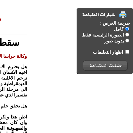
طريقة العرض :
كامل
الصورة الرئيسية فقط
سقط ا
بدون صور
اظهار التعليقات
وكالة جراسا الا
هل يحترم الا
اخيه الانسان ا
ترحم الاغلبية
الديمقراطية وا
الى مرحلة الر
تفسيرا لدي عند
هل تحقق حلم ا
اظن هذا ولكن
وان كان معظم 
والصهيونية الع