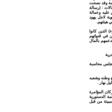
امة وقد نصحت
الات : (رسالة
 عليه وعمالة
ة لاجل يهود
 هيئتهم.
 الذين كانوا
ن في قنواتهم
دعمهم بالمال
رية
مجلس محاسبة
يع وطنه وشعبه
ل نهار .
كان المؤامرة
ة الدستورية
بيتة من قبل