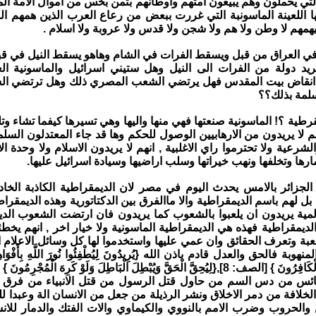
 التي يحملون وهم يبيعون امتهم واوطانهم بثمن بخس من اموال الامة ال
ها اللعينة الماسونبة التي غررت ببعض من رعاع العرب الذين همهم ا
همهم لا وطن ولا هم ولا شجن ولا قدس ولا عروبة ولا اسلام .
 العراق من قبل ويسقط الفرات في الشام وهاهو يسقط النيل في قب
تريد دولة من الفرات الى النيل وهل ستيني اسرائيل والماسونية الع
انقاض بيت المقدس فهل يرتضي الشعب المصري ذلك وهل ترتضي الش
لمة بذلك؟؟
طية ؟! الماسونية صنعتها فهي منها واليها وهي تسيرها كيفما تشاء وتلوي
 لا يريدون من الارهابيين الوصول للحكم وها قد جاء المعتدلون السلم
لشرعية ولا تحترموا راي الاغلبية , انهم لا يريدون الاسلام ولا وحدة الا
ارها وتخلفها ونهب خيراتها وسلب اراضيها وسيادة اسرائيل عليها.
جزائر بالامس يحدث اليوم في مصر لان الديمقراطية الكاذبة الخاد
ل لهم باسم الديمقراطية والا ماالفرق بين الدكتاتورية وهذه الديمقراط
المية يريدون ان يلعبوا بالشعوب كما يريدون فان ارتضت الشعوب الديك
 الديمقراطية فهذه هي الديمقراطية الماسونية ولا خيار اخر , انهم ي
للعبة وتعرف الحقائق وان عمي عليها واستخدموا لها كل وسائل الاعلام
بة فالحق والعدل قادم باذن الله {يُرِيدُونَ لِيُطْفِئُوا نُورَ اللَّهِ بِأَفْوَاهِهِمْ 
 الْحَقَّ وَيُبْطِلَ الْبَاطِلَ وَلَوْ كَرِهَ الْمُجْرِمُونَ } [الأنفال: 8] .
ئس من دس السم من حاول قتل الرسول من قتل الانبياء من فرق الا
خلافة من دمر الاخلاق ونشر الرذيلة من جعل من الانسان الة وعبدا لل
والحروب وضرب الامم بالنووي والكيماوي والات الفتك والدمار للان