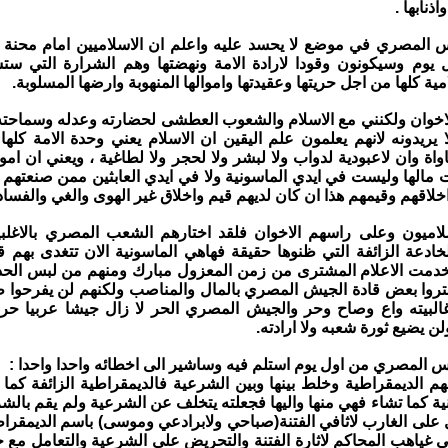
ذنابها .
س المصري في موضع لا يحسد عليه واعلم ان الاسلاميين امام محنة حق
يوم وسيكونون وقودا لارادة الامة ونهضتها وهم الشرارة التي س
امية كلها من اجل حريتها وعقيدتها واموالها المنهوبة وارضها المسلوبة.
اخوان ولكنني مع الاسلام والشعوب العطشى لحضارته وعدله وسماحته
ا يريدونه لانهم يعلمون علم اليقين ان الاسلام يعني وحدة الامة كلها
اة وان لاعبودية لدواب ولا لبشر ولا لحجر ولا لطاغية ، ويعني ان اموا
 مالها وليست في ايدي الماسونية ولا في ايدي العابثين ممن صنعتهم م
اخلاقهم وقيمهم هذا ان كان لديهم قيم واخلاق غير الهوى والغي والفساد
سلاميون وعلى راسهم الاخوان فلقد اختارهم الشعب المصري بالاغلبي
لخادعة الزائفة التي ظنوها حقيقة فهاهي الماسونية الان تتغدى بهم ق
خدمت الاعلام المشترى من زمن المعزول مبارك ومنهم من لبس الحد
تروا بعض قادة الجيش المصري بالمال والمناصب ولكنهم لن يفرحوا 
لبيته واع وصاح وحر والجيش المصري الحر لا زال جيشا عربيا حرا
ن يضيع ثورة شعبه ولا ارادته.
يس المصري من اول يوم استلم فيه وساشير الى اخطائه واحدا واحدا :
هم الديمقراطية وخلط بينها وبين الشرعية فالديمقراطية الزائفة كما
نية كما تشاء فهي منها واليها فجعلته يتخلف عن الشرعية ولم يقم بالش
 على الغارب لاثافي الفتنة(صباحي ولابرادعي وموسى) باسم الديمقراطي
ي غياهب المحاكم لاثارة الفتنة والتحريض على الشرعية والتعامل مع