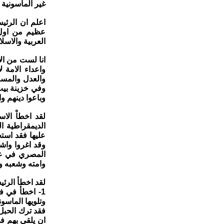
غير الماسونية وا
اعلم ان الرئي
عظيم من اول 
العربية والاسل
انا لست من ال
واعداء الامة ل
والعدل والمساو
وفي خزينة بيت
وباعوا دينهم و
لقد اخطاْ الا
الديمقراطية ا
عليها فقد است
وقد اغروا واش
المصري في غا
وامته وشعبه ول
لقد اخطأ الرئ
1- اخطأ في ف
وتلويها الماسو
فقد ترك الحبل
ان يلقي بهم ف