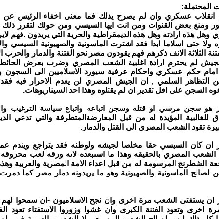
ت المحتملة:
م انقلاب عسكري وان لم يصرح يذلك فما معنى اخفاء الرئيس عن ال
ور ومنع بعض القنوات ومن انت ايها السيسي ومن حولك لتقرر ذلك ف
وهل هذه ارادته وهل هذه الديمقراطية والحرية التي يريدون .فهم لايري
ه ولا حتى اسلاما ابدا فقد اشترت الماسونية والصهيونية السيسي وال
فتنة الثلاثة الانف ذكرهم فهم يقودون مصر نحو الفتنة والدمار والحرب الا
الجيش لم يحترم ارادة اغلبية الشعب المصري وضرب بعرض الحائط وا
مام حكم عسكري واحكام عرفية سيورد الاسلاميين الى السجون واغ
ن التظاهر السلمي , ان الجيش المصري لن يعدم الاحرار فيه فقد
ه السجن على اقل تقدير ان لم يقتلوه وهذا احد السيناريوهات.
اخر هو سجن مرسي او قتله وسجن اتباعه واتباع سياسة الترغيب وا
زاق للغالبية المؤيدة له من قبل المعارضةالمتطرفة والتي تدعي الدي
يرة تقود الشعب المصري الى القتل والدمار.
اخر ان كان السيسي حقا مخلصا لجيشه ولوطنه فقد يتراجع ويندم عم
الشعب المصري بالحقيقة وهذا ما استبعده لانه ورقة لعب محروقة 
ة الشطرنج المرسومة له من قبل اعداء الامة المصرية والعربية وهذه
ن لصالح الماسونية والصهيونية وهو ما يريدونه دمار مصر كما دمرت 
خر ان يستفتى الشعب مرة اخرى وان نجح الاسلاميون -ان سمحوا لهم ب
رة اخرى وتعود الفتنة الكبرى وان غشوا وزوروا الاستفتاء تعود الف
ها كل ذلك ليس لصالح الشعب المصري ولا للشعوب العربية فهي لصال