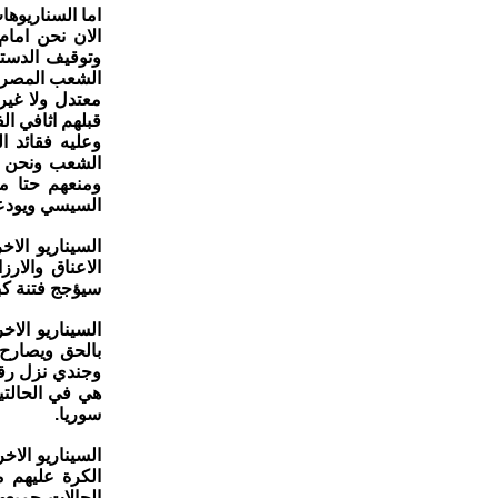
اما السناريوها
الان نحن اما
وتوقيف الدست
الشعب المصري 
معتدل ولا غير
قبلهم اثافي ال
وعليه فقائد 
الشعب ونحن ا
ومنعهم حتا م
السيسي ويودعو
السيناريو ال
الاعناق والار
سيؤجج فتنة كب
السيناريو ال
بالحق ويصارح 
وجندي نزل رقع
هي في الحالتي
سوريا.
السيناريو الا
الكرة عليهم م
الحالات جميع