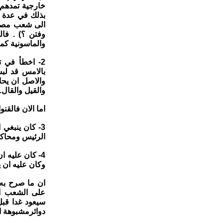
خارجية تمدهم 
بذلك في عدة مق
الى شعب مصر ا
وفتن ؟) . فا
والماسونية كم
2- اخطأ في ت
بالامس قد لبس
والاصل ان يحا
والقيل والقال.
اما الان فالقن
3- كان ينبغ
الرئيس ومحاكم
4- كان عليه 
وكان عليه ان ي
ان ما صرح به 
على الشعب ال
سيعود غدا قب
دوائرمشبوهة 