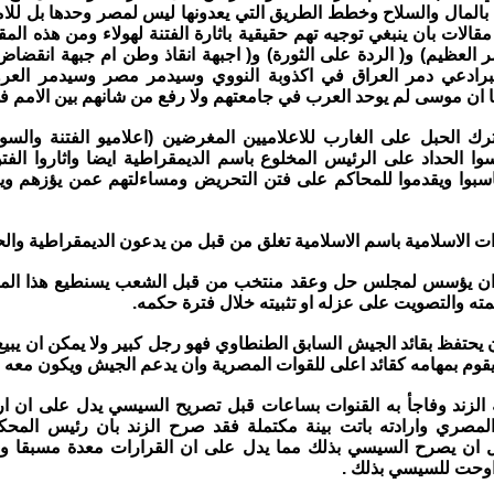
بالمال والسلاح وخطط الطريق التي يعدونها ليس لمصر وحدها بل لل
الات بان ينبغي توجيه تهم حقيقية باثارة الفتنة لهولاء ومن هذه المق
لعظيم) و( الردة على الثورة) و( اجبهة انقاذ وطن ام جبهة انقضاض
لبرادعي دمر العراق في اكذوبة النووي وسيدمر مصر وسيدمر العروب
ا ان موسى لم يوحد العرب في جامعتهم ولا رفع من شانهم بين الامم في
رك الحبل على الغارب للاعلاميين المغرضين (اعلاميو الفتنة والسوء)
وا الحداد على الرئيس المخلوع باسم الديمقراطية ايضا واثاروا الفت
سبوا ويقدموا للمحاكم على فتن التحريض ومساءلتهم عمن يؤزهم وي
وات الاسلامية باسم الاسلامية تغلق من قبل من يدعون الديمقراطية والح
ي ان يؤسس لمجلس حل وعقد منتخب من قبل الشعب يسنطيع هذا ال
ته والتصويت على عزله او تثبيته خلال فترة حكمه.
ان يحتفظ بقائد الجيش السابق الطنطاوي فهو رجل كبير ولا يمكن ان يب
قوم بمهامه كقائد اعلى للقوات المصرية وان يدعم الجيش ويكون معه لي
الزند وفاجأ به القنوات بساعات قبل تصريح السيسي يدل على ان ار
مصري وارادته باتت بينة مكتملة فقد صرح الزند بان رئيس المحكم
ل ان يصرح السيسي بذلك مما يدل على ان القرارات معدة مسبقا وم
اوحت للسيسي بذلك .