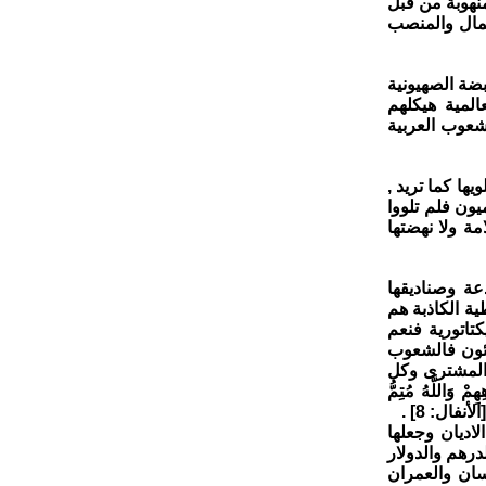
منهوبة من قبل
لمال والمنصب
ضة الصهيونية
المية هيكلهم
عوب العربية
ها كما تريد ,
يون فلم تلووا
مة ولا نهضتها
عة وصناديقها
ية الكاذبة هم
تاتورية فنعم
خطئون فالشعوب
 المشترى وكل
وَاللَّهُ مُتِمُّ
ديان وجعلها
درهم والدولار
سان والعمران