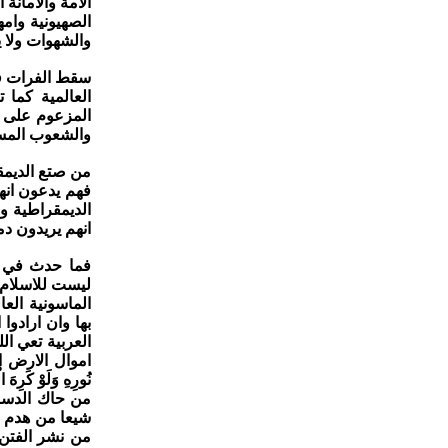
الامة والامانة
الصهيونية وام
والشهوات ولا ي
سقط الفرات في
العالمية كما 
المزعوم على 
والشعوب المس
من صتع الديمقر
فهم يدعون انهم
الديمقراطية وا
انهم يريدون دم
فما حدث في ال
ليست للاسلام ب
الماسونية الع
بها وان ارادوا
العربية تعي ا
اموال الارض المنهو
نُورِهِ وَلَوْ كَرِهَ الْكَافِرُونَ } [الصف: 8],{لِيُحِقَّ
من حاك الدسا
شيعا من هدم ال
من نشر الفتن 