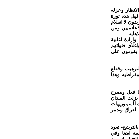
انظار وعزله
هل هذه ثورة
دون لا اسلام
اعلاميين ومن
هلية.
رادة اغلبية
لاق قنواتهم
 يقومون على
لترهيب وقطع
مقراطية وهذا
ا فعل ويصرح
نزلت الميدان
 السينوريهات
العراق وتدمر
الترشح- تعود
تنة ايضا وفي
ح الماسونية