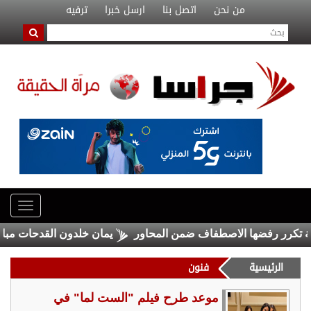
من نحن
اتصل بنا
ارسل خبرا
ترفيه
ر رفضها الاصطفاف ضمن المحاور
يمان خلدون القدحات مبارك النج
الرئيسية
فنون
موعد طرح فيلم "الست لما" في