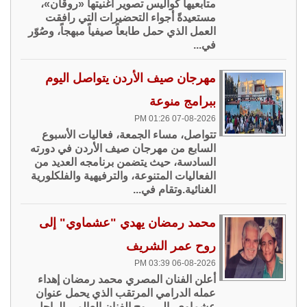
متابعيها كواليس تصوير أغنيتها «روقان»،
مستعيدةً أجواء التحضيرات التي رافقت
العمل الذي حمل طابعاً صيفياً مبهجاً، وصُوّر
في...
مهرجان صيف الأردن يتواصل اليوم
ببرامج منوعة
07-08-2026 01:26 PM
تتواصل، مساء الجمعة، فعاليات الأسبوع
السابع من مهرجان صيف الأردن في دورته
السادسة، حيث يتضمن برنامجه العديد من
الفعاليات المتنوعة، والترفيهية والفلكلورية
الغنائية.وتقام في...
محمد رمضان يهدي "عشماوي" إلى
روح عمر الشريف
06-08-2026 03:39 PM
أعلن الفنان المصري محمد رمضان إهداء
عمله الدرامي المرتقب الذي يحمل عنوان
عشماوي، إلى روح الفنان العالمي الراحل