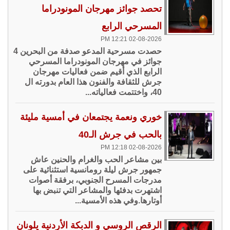
تحصد جوائز مهرجان المونودراما
المسرحي الرابع
02-08-2026 12:21 PM
حصدت مسرحية المدعو صدفة من البحرين 4
جوائز في مهرجان المونودراما المسرحي
الرابع الذي أقيم ضمن فعاليات مهرجان
جرش للثقافة والفنون هذا العام بدورته ال
40، واختتمت فعالياته...
خوري ونعمة يجتمعان في أمسية مليئة
بالحب في جرش الـ40
02-08-2026 12:18 PM
بين مشاعر الحب والغرام والحنين عاش
جمهور جرش ليلة رومانسية استثنائية على
مدرجات المسرح الجنوبي، برفقة أصوات
اشتهرت بدفئها والمشاعر التي تنبض بها
أوتارها.وفي هذه الأمسية...
الرقص الروسي و الدبكة الأردنية يلونان