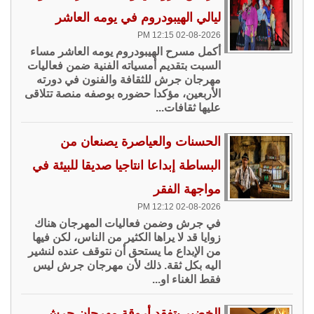
ليالي الهيبودروم في يومه العاشر
02-08-2026 12:15 PM
أكمل مسرح الهيبودروم يومه العاشر مساء
السبت بتقديم أمسياته الفنية ضمن فعاليات
مهرجان جرش للثقافة والفنون في دورته
الأربعين، مؤكدا حضوره بوصفه منصة تتلاقى
عليها ثقافات...
الحسنات والعياصرة يصنعان من
البساطة إبداعا انتاجيا صديقا للبيئة في
مواجهة الفقر
02-08-2026 12:12 PM
في جرش وضمن فعاليات المهرجان هناك
زوايا قد لا يراها الكثير من الناس، لكن فيها
من الإبداع ما يستحق أن نتوقف عنده لنشير
اليه بكل ثقة. ذلك لأن مهرجان جرش ليس
فقط الغناء او...
الخضير يتفقد أروقة مهرجان جرش