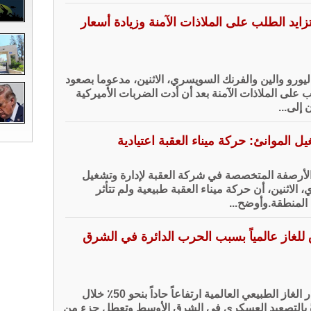
تزايد الطلب على الملاذات الآمنة وزيادة أسعار
اليورو والين والفرنك السويسري، الاثنين، مدعوما بصعود
 على الملاذات الآمنة بعد أن أدت الضربات الأميركية
 إلى...
يل الموانئ: حركة ميناء العقبة اعتيادية
والأرصفة المتخصصة في شركة العقبة لإدارة وتشغيل
، الاثنين، أن حركة ميناء العقبة طبيعية ولم تتأثر
 المنطقة.وأوضح...
للغاز عالمياً بسبب الحرب الدائرة في الشرق
خاص – سجلت أسعار الغاز الطبيعي العالمية ارتفاعاً حاداً بنحو 50٪ خلال
ثرةً بالتصعيد العسكري في الشرق الأوسط وتعطل جزء من