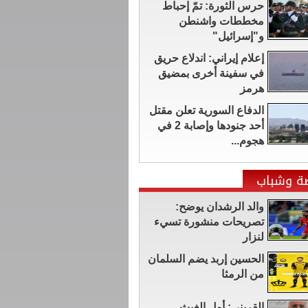
حرس الثورة: تمّ إحباط
مخططات واشنطن
و"إسرائيل"
إعلام إيراني: اندلاع حريق
في سفينة أخرى بمضيق
هرمز
الدفاع السورية تعلن مقتل
أحد جنودها وإصابة 2 في
هجوم...
ضة وشباب
والد الرشدان يوضح:
تصريحات منشورة تسيء
لنزار
الحسين إربد يضم السلمان
من الرمثا
القريني: أول الغيث