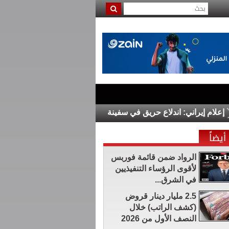
يراني: اندلاع حريق في سفينة أخرى بمضيق هرمز
الدفاع السورية تعلن مق
أيضاً
الرواد ضمن قائمة فوربس
لأقوى الرؤساء التنفيذيين
في الشرق...
2.5 مليار دينار قروض
(كشف الراتب) خلال
النصف الأول من 2026