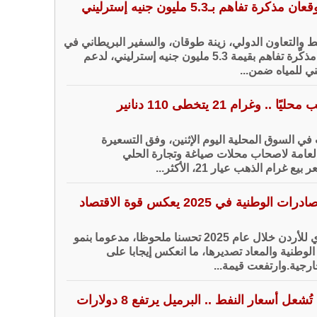
ة تفاهم بـ5.3 مليون جنيه إسترليني
 والتعاون الدولي، زينة طوقان، والسفير البريطاني في
الأردن، فيليب هول، مذكّرة تفاهم بقيمة 5.3 مليون جنيه إسترليني، لدعم
ي للمياه ضمن...
. وغرام 21 يتخطى 110 دنانير
ي السوق المحلية اليوم الإثنين، وفق التسعيرة
العامة لاصحاب محلات صياغة وتجارة الحلي
رام الذهب عيار 21، الأكثر...
طنية في 2025 يعكس قوة الاقتصاد
سجل الأداء التصديري للأردن خلال عام 2025 تحسنا ملحوظا، مدعوما بنمو
وطنية والمعاد تصديرها، ما انعكس إيجابا على
رجية.وارتفعت قيمة...
ل أسعار النفط .. البرميل يرتفع 8 دولارات