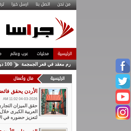
من نحن
اتصل بنا
ارسل خبرا
ترف
الرئيسية
محليات
عرب وعالم
م
ي ينجح في استئصال ورم معقد في قعر الجمجمة
100 دولار لكل عائد .. الأمم المتحدة تشجع السوريين على العودة من لبنان
الرئيسية
مال وأعمال
الأردن يحقق فائضا تجاريا مع 11
04-03-2026 11:02 AM
لتعزيز حضوره في الأ