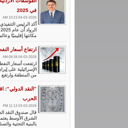
الفوسفات الأردنية
في 2025
04-03-2026 10:23 AM
أكد الرئيس التنفيذي
ا
مكانتها إقليميًا وعالم
ارتفاع أسعار الن
04-03-2026 09:39 AM
ارتفعت أسعار النفط أ
الإسرائيلية على إير
من المنطقة.وارتفع خام ب
"النقد الدولي": ا
الحرب
03-03-2026 11:13 PM
قال صندوق النقد الدو
الشرق الأوسط يعتمد 
بالبنية التحتية ‌والص