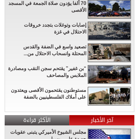
70 ألفا يؤدون صلاة الجمعة في المسجد
الأقصى
إصابات وتوغلات بتجدد خروقات
الاحتلال في غزة
تصعيد واسع في الضفة والقدس
المحتلة وانسحاب الاحتلال من...
“بن غفير” يقتحم سجن النقب ومصادرة
الملابس والمصاحف
مستوطنون يقتحمون الأقصى ويعتدون
على أملاك الفلسطينيين بالضفة
آخر الأخبار
الأكثر قراءة
مجلس الشيوخ الأميركي يتبنى عقوبات
جديدة على روسيا