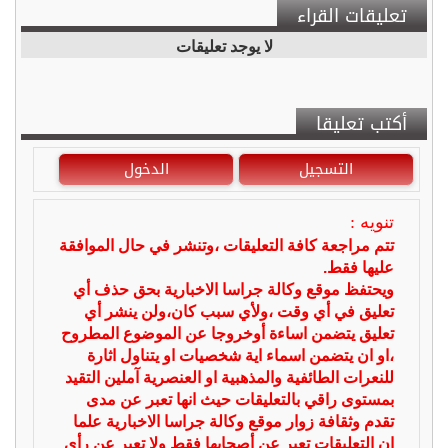
تعليقات القراء
لا يوجد تعليقات
أكتب تعليقا
التسجيل
الدخول
تنويه :
تتم مراجعة كافة التعليقات ،وتنشر في حال الموافقة
عليها فقط.
ويحتفظ موقع وكالة جراسا الاخبارية بحق حذف أي
تعليق في أي وقت ،ولأي سبب كان،ولن ينشر أي
تعليق يتضمن اساءة أوخروجا عن الموضوع المطروح
،او ان يتضمن اسماء اية شخصيات او يتناول اثارة
للنعرات الطائفية والمذهبية او العنصرية آملين التقيد
بمستوى راقي بالتعليقات حيث انها تعبر عن مدى
تقدم وثقافة زوار موقع وكالة جراسا الاخبارية علما
ان التعليقات تعبر عن أصحابها فقط ولا تعبر عن رأي