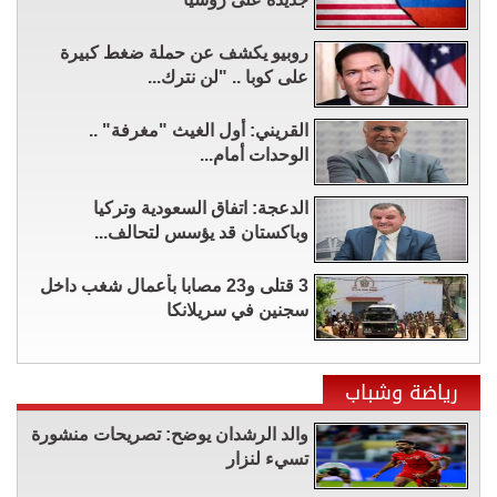
روبيو يكشف عن حملة ضغط كبيرة
على كوبا .. "لن نترك...
القريني: أول الغيث "مغرفة" ..
الوحدات أمام...
الدعجة: اتفاق السعودية وتركيا
وباكستان قد يؤسس لتحالف...
3 قتلى و23 مصابا بأعمال شغب داخل
سجنين في سريلانكا
رياضة وشباب
والد الرشدان يوضح: تصريحات منشورة
تسيء لنزار