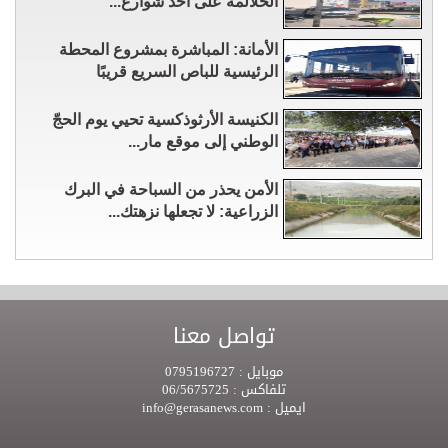
الحلالمه على أحد شوارع...
الأمانة: المباشرة بمشروع المحطة
الرئيسية للباص السريع قريبًا
الكنيسة الأرثوذكسية تحيي يوم الحجّ
الوطني إلى موقع مار...
الأمن يحذر من السباحة في البرك
الزراعية: لا تجعلها نزهتك...
تواصل معنا
موبايل :
0795196727
تلفاكس :
06/5675725
ايميل :
info@gerasanews.com