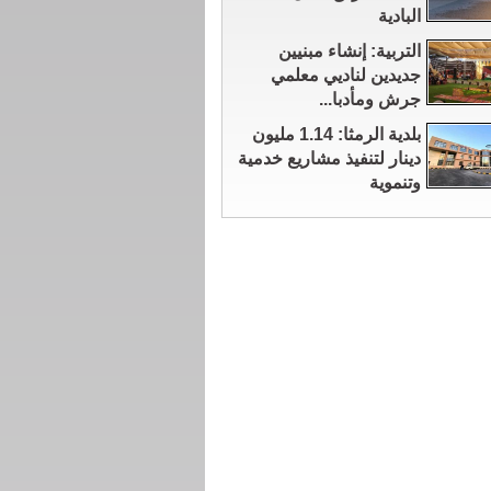
البادية
التربية: إنشاء مبنيين
جديدين لناديي معلمي
جرش ومأدبا...
بلدية الرمثا: 1.14 مليون
دينار لتنفيذ مشاريع خدمية
وتنموية