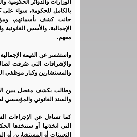
الوزارات والدوائر الحكومية و
بالكامل للحكومة، سواء على كا
جانب كشف بأسمائهم، ومؤهلات
الإجمالية، والأسس القانونية وا
معهم.
واستفسر عن القيمة الإجمالية 
والإشرافات التي صُرفت لصالح ا
والمستشارين وكبار موظفي الدو
وطالب بكشف مفصل يبين الأسم
والسند القانوني والمؤسسي لص
كما تساءل عن الإجراءات التص
التي اتخذتها أو ستتخذها الح
التعيينات أو المستشارين أو ا