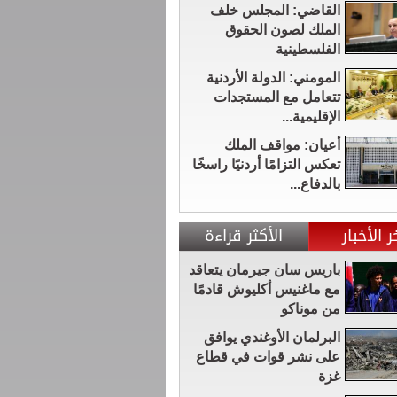
القاضي: المجلس خلف
الملك لصون الحقوق
الفلسطينية
المومني: الدولة الأردنية
تتعامل مع المستجدات
الإقليمية...
أعيان: مواقف الملك
تعكس التزامًا أردنيًا راسخًا
بالدفاع...
ر الأخبار
الأكثر قراءة
باريس سان جيرمان يتعاقد
مع ماغنيس أكليوش قادمًا
من موناكو
البرلمان الأوغندي يوافق
على نشر قوات في قطاع
غزة