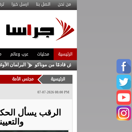
من نحن
اتصل بنا
ارسل خبرا
ترف
الرئيسية
محليات
عرب وعالم
م
تعاقد مع ماغنيس أكليوش قادمًا من موناكو
البرلمان الأوغندي ي
الرئيسية
مجلس الأمة
07-07-2026 08:00 PM
الرقب يسأل الحكو
والتعيين