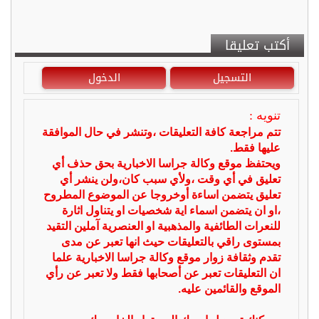
أكتب تعليقا
التسجيل
الدخول
تنويه :
تتم مراجعة كافة التعليقات ،وتنشر في حال الموافقة
عليها فقط.
ويحتفظ موقع وكالة جراسا الاخبارية بحق حذف أي
تعليق في أي وقت ،ولأي سبب كان،ولن ينشر أي
تعليق يتضمن اساءة أوخروجا عن الموضوع المطروح
،او ان يتضمن اسماء اية شخصيات او يتناول اثارة
للنعرات الطائفية والمذهبية او العنصرية آملين التقيد
بمستوى راقي بالتعليقات حيث انها تعبر عن مدى
تقدم وثقافة زوار موقع وكالة جراسا الاخبارية علما
ان التعليقات تعبر عن أصحابها فقط ولا تعبر عن رأي
الموقع والقائمين عليه.