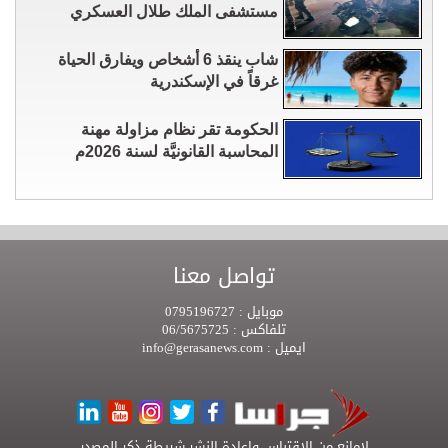
مستشفى الملك طلال العسكري
شاب ينقذ 6 أشخاص ويفارق الحياة
غرقاً في الإسكندرية
الحكومة تقر نظام مزاولة مهنة
المحاسبة القانونيَّة لسنة 2026م
تواصل معنا
موبايل :
0795196727
تلفاكس :
06/5675725
ايميل :
info@gerasanews.com
لامانع من الاقتباس واعادة النشر شريطة ذكر المصدر