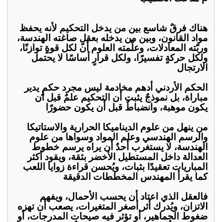
هناك فرقٌ شاسع بين من يدخل التحكيم لأنه يحفظ
مواد القانون، وبين من يدخله بعقلٍ صاغته الهندسة،
وربّته المعادلات، وعلّمته العلوم أن لكل قوةٍ توازنًا،
ولكل حركةٍ تفسيرًا، ولكل قرارٍ أساسًا لا يحتمل
الارتجال
الحكم الأردني أدهم مخادمة ليس مجرد حكمٍ يدير
مباراة، بل نموذجٌ يثبت أن التحكيم علمٌ قبل أن
يكون موهبة، وانضباطٌ قبل أن يكون حضورًا
من ينهل من علوم الديناميكا الحرارية والاستاتيكا
والرسم الهندسي وعلم المواد وسواها من علوم
الهندسة، لا يستغرب أحدٌ أن يراه يرسم خطوط
العدالة داخل المستطيل الأخضر بثقة، ويقود أكثر
المباريات تعقيدًا بثبات، ويُحسن قراءة زوايا اللعب
كما يقرأ المهندس المخططات الدقيقة
فالعقل الذي اعتاد أن يحسب الأحمال، ويفهم
الاتزان، ويُدرك أثر أصغر المتغيرات، يصعب أن تهزه
ضغوط الجماهير، أو تؤثر فيه صيحات المدرجات، أو