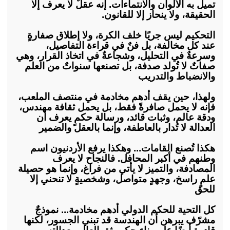
تميل به الألوان والانتماءات. إنه عقلٌ لا يعرف إلا
الحقيقة، ولا ينحاز إلا للقانون.
التحكيم ليس جريًا خلف الكرة، ولا إطلاق صفارةٍ
عند كل مخالفة، بل فنٌ في قراءة التفاصيل،
وسرعةٌ في التحليل، وشجاعةٌ في اتخاذ القرار، وهي
صفاتٌ لا تُولد صدفة، بل تصنعها سنواتٌ من العلم
والانضباط والتدريب
ولهذا، حين يقف أدهم مخادمة في منتصف الملعب،
فإنه لا يحمل صافرةً فقط، بل يحمل ثقافة مهندس،
ودقة عالم، وثبات قائد، ورسالة حكمٍ يعرف أن
العدالة لا تُدار بالعاطفة، وإنما بالعقل والضمير
هكذا تُصنع القامات... وهكذا يرفع الأردنيون اسم
وطنهم في أكبر المحافل. فالنجاح لا يعرف
المصادفة، والتميز لا يأتي من فراغ، وإنما هو حصيلة
علمٍ راسخ، وجهدٍ متواصل، وشخصيةٍ لا تنحني إلا
للحق
كل التحية للحكم الدولي أدهم مخادمة... نموذجٌ
مشرّف يبرهن أن الهندسة قد تبني الجسور، لكنها