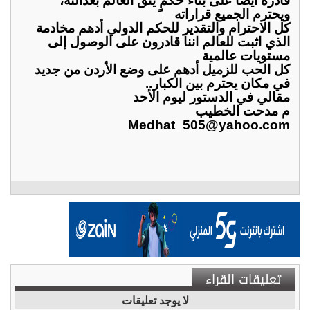
قادرة أيضًا على بناء حكمٍ يثق العالم بعدالته،
ويحترم الجميع قراراته
كل الاحترام والتقدير للحكم الدولي أدهم مخادمة
الذي اثبت للعالم اننا قادرون على الوصول إلى
مستويات عالمية
كل الحب للزميل أدهم على وضع الأردن من جديد
في مكان يحترم بين الكبار..
مقالي في الدستور ليوم الأحد
م مدحت الخطيب
Medhat_505@yahoo.com
تعليقات القراء
لا يوجد تعليقات