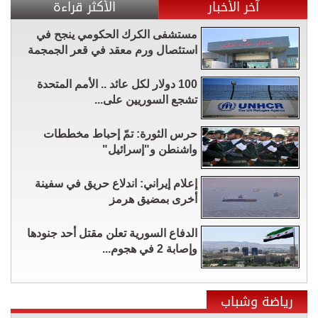
آخر الأخبار
الأكثر قراءة
مستشفى الكرك الحكومي ينجح في
استئصال ورم معقد في قعر الجمجمة
100 دولار لكل عائد .. الأمم المتحدة
تشجع السوريين على...
حرس الثورة: تمّ إحباط مخططات
واشنطن و"إسرائيل"
إعلام إيراني: اندلاع حريق في سفينة
أخرى بمضيق هرمز
الدفاع السورية تعلن مقتل أحد جنودها
وإصابة 2 في هجوم...
رياضة وشباب