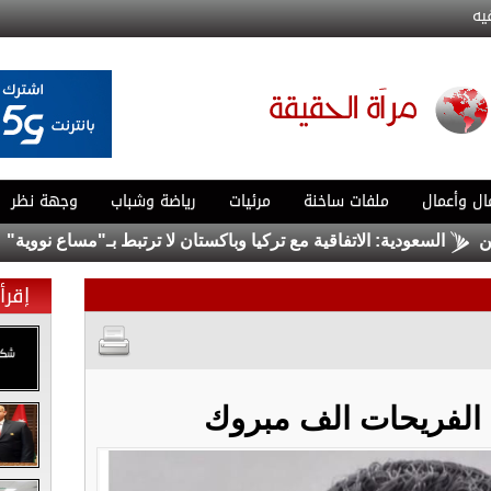
يه
ال وأعمال
ملفات ساخنة
مرئيات
رياضة وشباب
وجهة نظر
السعودية: الاتفاقية مع تركيا وباكستان لا ترتبط بـ"مساع نووية"
عسل
إقرأ 
د الفريحات الف مبروك