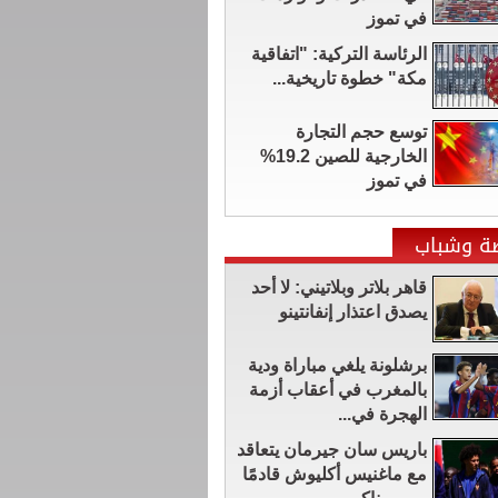
في تموز
الرئاسة التركية: "اتفاقية
مكة" خطوة تاريخية...
توسع حجم التجارة
الخارجية للصين 19.2%
في تموز
ضة وشباب
قاهر بلاتر وبلاتيني: لا أحد
يصدق اعتذار إنفانتينو
برشلونة يلغي مباراة ودية
بالمغرب في أعقاب أزمة
الهجرة في...
باريس سان جيرمان يتعاقد
مع ماغنيس أكليوش قادمًا