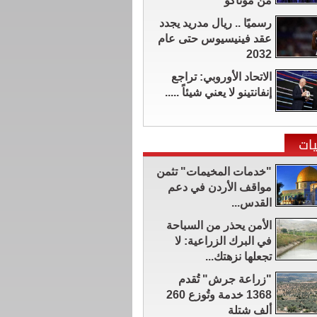
من موناكو
رسميًا .. ريال مدريد يجدد
عقد فينيسيوس حتى عام
2032
الاتحاد الأوروبي: تراجع
إنفانتينو لا يعني شيئاً .....
ات
"خدمات المخيمات" تثمن
مواقف الأردن في دعم
القدس...
الأمن يحذر من السباحة
في البرك الزراعية: لا
تجعلها نزهتك...
"زراعة جرش" تُقدم
1368 خدمة وتُوزع 260
ألف شتلة