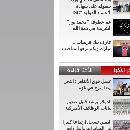
حصوله على شهادة
الاعتماد الدولية *ISO...
عم عطوفة "محمد نور"
الشريدة في ذمة الله
عارف بيك فريحات ..
مبارك وبكم تزهو المناصب
ر الأخبار
الأكثر قراءة
عسل فوق الأنقاض: النحل
أيضا ينزح في غزة
الدولار يرتفع قبيل صدور
بيانات الوظائف الأميركية
الصين تسجل ارتفاعا كبيرا
في الصادرات والواردات