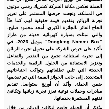
الحملة تعكس مكانة الشركة كشريك رقمي موثوق
في المملكة، وتجسد حرصها المستمر على تعزيز
تجربة الزبائن وتقديم قيمة حقيقية لهم. كما هنّأ
الحاج الفائز بالجائزة الكبرى، أمجد محمود صليح،
والتي تمثلت بسيارة كهربائية حديثة من طراز
"
Dongfeng Nammi Box
" موديل 2026، في
تأكيد على حرص الشركة على تحويل تجربة الزبائن
إلى تجربة استثنائية تجمع بين التقدير والتفاعل
وتعزيز الاستفادة من الحلول الرقمية والخدمات
الحديثة التي تلبي تطلعاتهم وتواكب احتياجاتهم
المتجددة، إلى جانب الجوائز القيمة التي تم تقديمها
ضمن الحملة. وأكد أن أورنج ستواصل تقديم
مبادرات وحملات نوعية تعزز تجربة زبائنها وتكافئ
ثقتهم المستمرة بخدماتها.
ويُذكر أن الحملة جاءت لتكافئ الزبائن من خلال