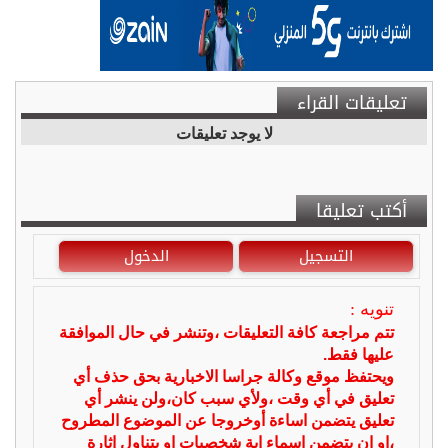
تعليقات القراء
لا يوجد تعليقات
أكتب تعليقا
التسجيل
الدخول
تنويه :
تتم مراجعة كافة التعليقات ،وتنشر في حال الموافقة
عليها فقط.
ويحتفظ موقع وكالة جراسا الاخبارية بحق حذف أي
تعليق في أي وقت ،ولأي سبب كان،ولن ينشر أي
تعليق يتضمن اساءة أوخروجا عن الموضوع المطروح
،او ان يتضمن اسماء اية شخصيات او يتناول اثارة