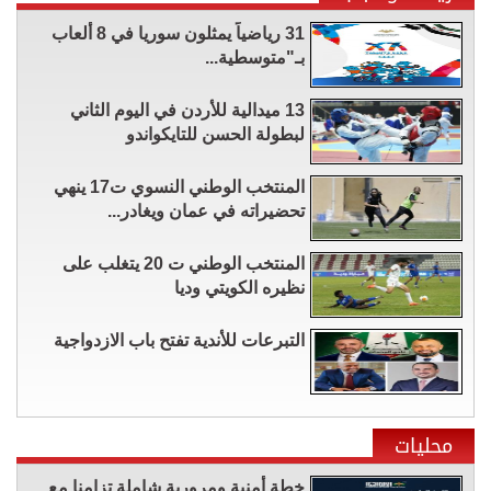
31 رياضياً يمثلون سوريا في 8 ألعاب
بـ"متوسطية...
13 ميدالية للأردن في اليوم الثاني
لبطولة الحسن للتايكواندو
المنتخب الوطني النسوي ت17 ينهي
تحضيراته في عمان ويغادر...
المنتخب الوطني ت 20 يتغلب على
نظيره الكويتي وديا
التبرعات للأندية تفتح باب الازدواجية
محليات
خطة أمنية ومرورية شاملة تزامنا مع