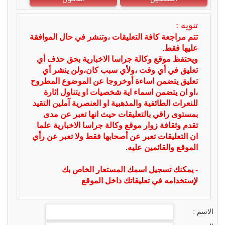
تنويه :
تتم مراجعة كافة التعليقات ،وتنشر في حال الموافقة
عليها فقط.
ويحتفظ موقع وكالة جراسا الاخبارية بحق حذف أي
تعليق في أي وقت ،ولأي سبب كان،ولن ينشر أي
تعليق يتضمن اساءة أوخروجا عن الموضوع المطروح
،او ان يتضمن اسماء اية شخصيات او يتناول اثارة
للنعرات الطائفية والمذهبية او العنصرية آملين التقيد
بمستوى راقي بالتعليقات حيث انها تعبر عن مدى
تقدم وثقافة زوار موقع وكالة جراسا الاخبارية علما
ان التعليقات تعبر عن أصحابها فقط ولا تعبر عن رأي
الموقع والقائمين عليه.
- يمكنك تسجيل اسمك المستعار الخاص بك
لإستخدامه في تعليقاتك داخل الموقع
الاسم :