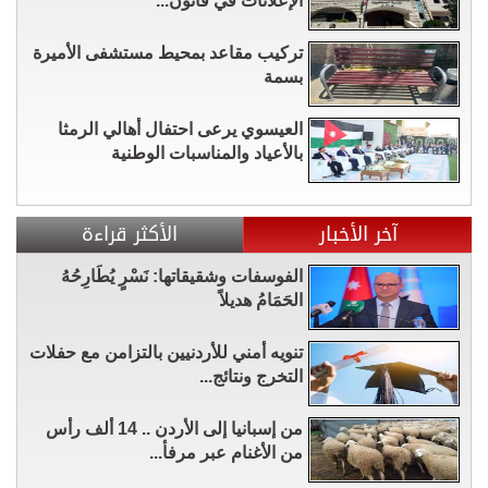
الإعلانات في قانون...
تركيب مقاعد بمحيط مستشفى الأميرة
بسمة
العيسوي يرعى احتفال أهالي الرمثا
بالأعياد والمناسبات الوطنية
آخر الأخبار
الأكثر قراءة
الفوسفات وشقيقاتها: نَسْرٍ يُطَارِحُهُ
الحَمَامُ هديلاً
تنويه أمني للأردنيين بالتزامن مع حفلات
التخرج ونتائج...
من إسبانيا إلى الأردن .. 14 ألف رأس
من الأغنام عبر مرفأ...