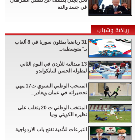
نجل بايدن يكشف عن تفشي السرطان
في جسد والده
رياضة وشباب
31 رياضياً يمثلون سوريا في 8 ألعاب
بـ"متوسطية...
13 ميدالية للأردن في اليوم الثاني
لبطولة الحسن للتايكواندو
المنتخب الوطني النسوي ت17 ينهي
تحضيراته في عمان ويغادر...
المنتخب الوطني ت 20 يتغلب على
نظيره الكويتي وديا
التبرعات للأندية تفتح باب الازدواجية