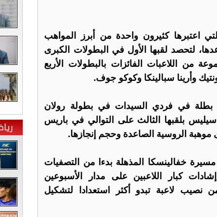
ة (19 عاما)، التي اعتبرها كثيرون واحدة من أبرز المواهب
دها، لتحصد لقبها الأول في البطولات الكبرى
ة من اللاعبات الفائزات بالبطولات الأربع
تيك وأرينا سبالينكا وكوكو جوف.
 بطلة في فردي السيدات في بطولة رولان
يليس بلقبها الثالث على التوالي في باريس
ريا
سيرة خفالينسكا المذهلة بدءا من التصفيات
ادات كبار اللاعبين على مدار الأسبوعين
ن نصيب لاعبة تبدو أكثر استعدادا لتشكيل