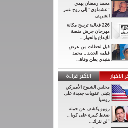
محمد رمضان يهدي
"عشماوي" إلى روح عمر
الشريف
226 فعالية ترسخ مكانة
مهرجان جرش منصة
للإبداع والحوار...
قبل لحظات من عرض
فيلمه الجديد .. محمد
هنيدي يعلن وفاة...
ر الأخبار
الأكثر قراءة
مجلس الشيوخ الأميركي
يتبنى عقوبات جديدة على
روسيا
روبيو يكشف عن حملة
ضغط كبيرة على كوبا ..
"لن نترك...