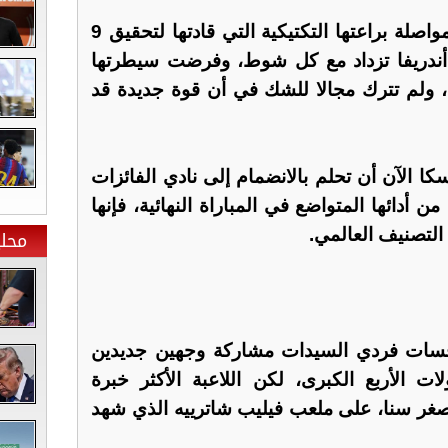
وكافحت البولندية (24 عاما) لمواصلة براعتها التكتيكية التي قادتها لتحقيق 9
 أندريفا تزداد مع كل شوط، وفرضت سيطرتها
 ولم تترك مجالا للشك في أن قوة جديدة قد
كا الآن أن تحلم بالانضمام إلى نادي الفائزات
 أدائها المتواضع في المباراة النهائية، فإنها
محلي
نافسات فردي السيدات مشاركة وجهين جديدين
 الأربع الكبرى، لكن اللاعبة الأكثر خبرة
صغر سنا، على ملعب فيليب شاترييه الذي شهد