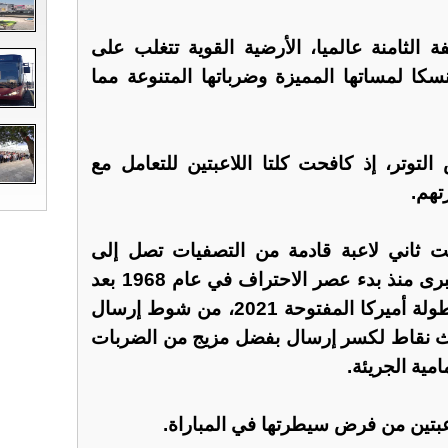
 الثامنة عالميا، الأرضية القوية تتغلب على
كا لمساتها المميزة وضرباتها المتنوعة مما
توتر، إذ كافحت كلتا اللاعبتين للتعامل مع
تهم.
ت ثاني لاعبة قادمة من التصفيات تصل إلى
نهائي إحدى بطولات الأربع الكبرى منذ بدء عصر الاحتراف في عام 1968 بعد
فوز البريطانية إيما رادوكانو ببطولة أميركا المفتوحة 2021، من شوط إرسال
لاث نقاط لكسر إرسال بفضل مزيج من الضربات
مية الجريئة.
عبتين من فرض سيطرتها في المباراة.