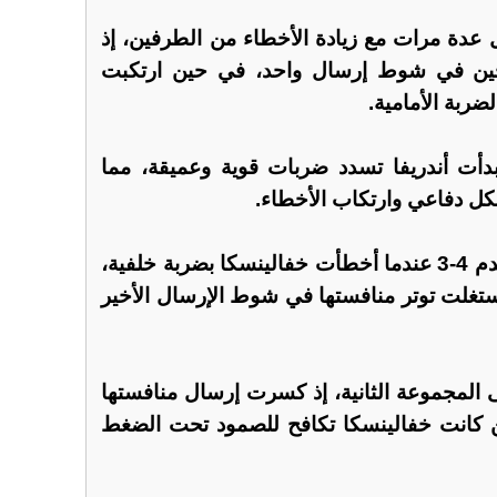
ل عدة مرات مع زيادة الأخطاء من الطرفين، إذ
جين في شوط إرسال واحد، في حين ارتكبت
ضربة الأمامية.
ما أصبحت النتيجة 3-3، بدأت أندريفا تسدد ضربات قوية وعميقة، مما
كل دفاعي وارتكاب الأخطاء.
وكسرت الروسية الإرسال لتتقدم 4-3 عندما أخطأت خفالينسكا بضربة خلفية،
 تقدمها إلى 5-3 ثم استغلت توتر منافستها في شوط الإرسال الأخير
 المجموعة الثانية، إذ كسرت إرسال منافستها
فر، في حين كانت خفالينسكا تكافح للصمود تحت الضغط