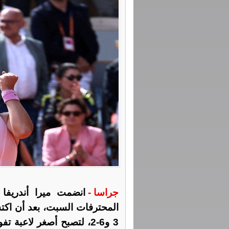
جراسا -
انضمت ميرا أندريفا 
3 و6-2، لتصبح أصغر لاعب