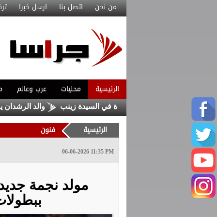
من نحن
اتصل بنا
ارسل خبرا
ترف
الرئيسية
محليات
عرب وعالم
م
 داعش حاولا زرع عبوة في السيدة زينب
والد الرشدان يوضح: تصر
الرئيسية
فنون
06-06-2026 11:35 PM
مولد نجمة جديدة
ببطولات