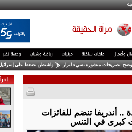
يه
ال وأعمال
ملفات ساخنة
مرئيات
رياضة وشباب
وجهة نظر
يحات منشورة تسيء لنزار
واشنطن تضغط على إسرائيل لبدء هدنة
إقرأ 
 .. أندريفا تنضم للفائزات
 كبرى في التنس