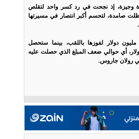
ترة وجيزة، إذ نجحت في رد كسر واحد لتقلص
لكن أندريفا ظلت صامدة، لتحسم أكبر انتصار في مسيرتها
ستحصل أندريفا على 3.22 مليون دولار لفوزها باللقب، بينما ستحصل
لى 1.61 مليون دولار، أي حوالي ضعف المبلغ الذي حصلت عليه
ي رولان جاروس.