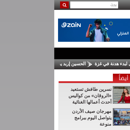
 في غزة
الحسين إربد يضم السلمان من الرمثا
مجلس الشيوخ ا
أيضاً
نسرين طافش تستعيد
«الروقان» من كواليس
أحدث أعمالها الغنائية
مهرجان صيف الأردن
يتواصل اليوم ببرامج
منوعة