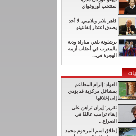
لمنتخب أوروغواي
قاهر بلاتر وبلاتيني: لا أحد
يصدق اعتذار إنفانتينو
برشلونة يلغي مباراة ودية
بالمغرب في أعقاب أزمة
الهجرة في...
ات
العواد: إلزام المطاعم
بمشاغل مركزية قد يؤدي
إلى إغلاقها
تقرير: إيران تراهن على
إبقاء ترامب عالقًا في
الصراع...
إطلاق اسم المرحوم محمد