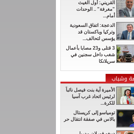
القريني: أول الغيث
"مغرفة" .. الوحدات
أمام...
الدعجة: اتفاق السعودية
وتركيا وباكستان قد
يؤسس لتحالف...
3 قتلى و23 مصابا بأعمال
شغب داخل سجنين في
سريلانكا
ضة وشباب
الأميرة آية بنت فيصل نائباً
لرئيس اتحاد غرب آسيا
للكرة...
تومياسو إلى كريستال
بالاس في صفقة انتقال حر
دييغو فورلان مدربا