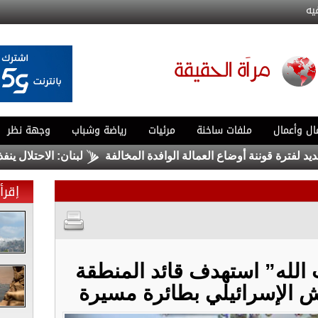
يه
ال وأعمال
ملفات ساخنة
مرئيات
رياضة وشباب
وجهة نظر
ة قوننة أوضاع العمالة الوافدة المخالفة
لبنان: الاحتلال ينفذ تفجي
إقرأ 
الله” استهدف قائد المنطقة
ش الإسرائيلي بطائرة مسيرة