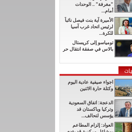
"مغرفة" .. الوحدات
أمام...
الأميرة آية بنت فيصل نائباً
لرئيس اتحاد غرب آسيا
للكرة...
تومياسو إلى كريستال
بالاس في صفقة انتقال حر
ات
اجواء صيفية عادية اليوم
وكتلة حارة الاثنين
الدعجة: اتفاق السعودية
وتركيا وباكستان قد
يؤسس لتحالف...
العواد: إلزام المطاعم
بمشاغل مركزية قد يؤدي