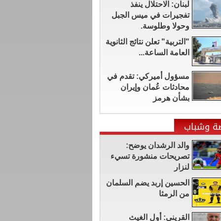
لبنان: الاحتلال ينفذ
تفجيرات في ميس الجبل
وحولا وطلوسة.
"التربية" تعلن نتائج الثانوية
العامة الساعة...
مسؤول أميركي: تقدم في
محادثات عُمان وإيران
بشأن هرمز
ضة وشباب
والد الرشدان يوضح:
تصريحات منشورة تسيء
لنزار
الحسين إربد يضم السلمان
من الرمثا
القريني: أول الغيث