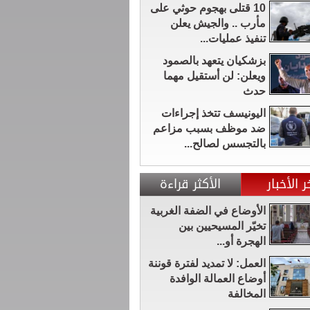
10 قتلى بهجوم حوثي على
مأرب .. والجيش يعلن
تنفيذ عمليات...
بزشكيان يتعهد بالصمود
ويعلن: لن أستقيل مهما
حدث
اليونيسف تتخذ إجراءات
ضد موظف بسبب مزاعم
بالتجسس لصالح...
ر الأخبار
الأكثر قراءة
الأوضاع في الضفة الغربية
تخيّر المسيحيين بين
الهجرة أو...
العمل: لا تمديد لفترة قوننة
أوضاع العمالة الوافدة
المخالفة