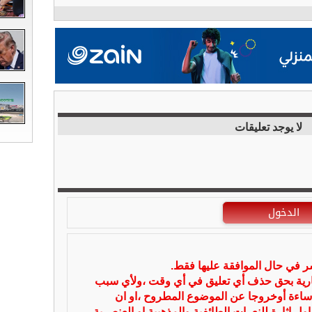
لا يوجد تعليقات
الدخول
شر في حال الموافقة عليها فقط.
بارية بحق حذف أي تعليق في أي وقت ،ولأي سبب
ساءة أوخروجا عن الموضوع المطروح ،او ان
ل اثارة للنعرات الطائفية والمذهبية او العنصرية