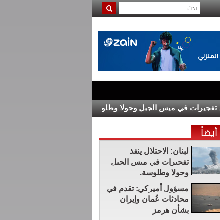
رات في ميس الجبل وحولا وطلوسة.
"التربية" تعلن نتائج الثانوية الع
أيضاً
لبنان: الاحتلال ينفذ
تفجيرات في ميس الجبل
وحولا وطلوسة.
مسؤول أميركي: تقدم في
محادثات عُمان وإيران
بشأن هرمز