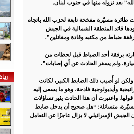
ه” بعد نزوله منها في جنوب لبنان.
ت طائرة مسيّرة مفخخة تابعة لحزب الله باتجاه
دها قائد المنطقة الشمالية في الجيش
 برفقة ضباط من مكتبه وقادة ومقاتلين”.
رته برفقة أحد الضباط قبل لحظات من
يارة. ولم يسفر الحادث عن أي إصابات”.
ريا
لكن لو أُصيب ذلك الضابط الكبير، لكانت
تيجية وأيديولوجية فادحة، وهو ما يسعى إليه
لها. واعتبرت أن هذا الحادث يثير تساؤلات
سيّرة، متسائلة: “هل صحيح أن يدخل ضابط
أن الجيش الإسرائيلي لا يزال عاجزًا عن التعامل