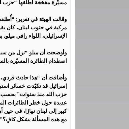
مسيّرة مفخخة أطلقها “حزب الل
وقالت الهيئة في تقرير: “أُطلق
مركبة في جنوب لبنان، كان يقو
الإسرائيلي، اللواء رافي ميلو،
وأوضحت أن ميلو “نزل من سيا
اصطدام الطائرة المسيّرة بالس
وأضافت أن “هذا حادث فردي، و
إسرائيل قد تكبّدت خسائر استرا
حزب الله منذ سنوات” بحسب قو
عديدة حول خطر الطائرات الم
كبير إلى لبنان نهارًا، في حين 
مع هذه المسألة بشكل كافٍ؟”.