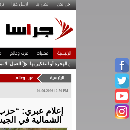
من نحن
اتصل بنا
ارسل خبرا
ترف
الرئيسية
محليات
عرب وعالم
م
بية تخيّر المسيحيين بين الهجرة أو التفكير بها
العمل: لا تمديد لفتر
الرئيسية
عرب وعالم
04-06-2026 12:50 PM
إعلام عبري: “حزب 
الشمالية في الجي