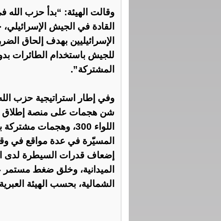
وقالت الهيئة: “بدأ حزب الله ف
القادة في الجيش الإسرائيلي، 
الإسرائيليين بهدف إلحاق الضرر 
للجيش باستخدام الطائرات بدو
المشتركة”.
وفي إطار استراتيجية حزب الله
شن هجمات على منصة إطلاق صوار
اللواء 300، وهجمات مش
المسيّرة في عدة مواقع في وقت
إضعاف قدرات السيطرة لدى ال
الميدانية، وخلق ضغط مستمر ع
الشمالية، بحسب الهيئة العبرية.