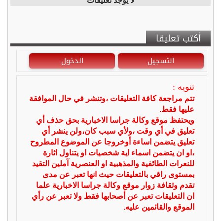
لا يوجد تعليقات
أكتب تعليقا
التسجيل
الدخول
تنويه :
تتم مراجعة كافة التعليقات ،وتنشر في حال الموافقة
عليها فقط.
ويحتفظ موقع وكالة جراسا الاخبارية بحق حذف أي
تعليق في أي وقت ،ولأي سبب كان،ولن ينشر أي
تعليق يتضمن اساءة أوخروجا عن الموضوع المطروح
،او ان يتضمن اسماء اية شخصيات او يتناول اثارة
للنعرات الطائفية والمذهبية او العنصرية آملين التقيد
بمستوى راقي بالتعليقات حيث انها تعبر عن مدى
تقدم وثقافة زوار موقع وكالة جراسا الاخبارية علما
ان التعليقات تعبر عن أصحابها فقط ولا تعبر عن رأي
الموقع والقائمين عليه.