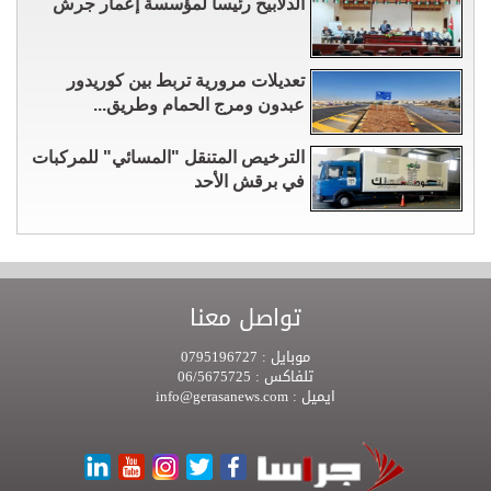
الدلابيح رئيسا لمؤسسة إعمار جرش
تعديلات مرورية تربط بين كوريدور
عبدون ومرج الحمام وطريق...
الترخيص المتنقل "المسائي" للمركبات
في برقش الأحد
تواصل معنا
موبايل :
0795196727
تلفاكس :
06/5675725
ايميل :
info@gerasanews.com