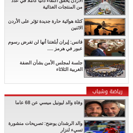
الأردن يحقق اكتفاء ذاتيا كاملا في عدد
من المنتجات الغذائية
كتلة هوائية حارة جديدة تؤثر على الأردن
الاثنين
فانس: إيران أبلغتنا أنها لن تفرض رسوم
عبور في هرمز .....
جلسة لمجلس الأمن بشأن الضفة
الغربية الثلاثاء
رياضة وشباب
وفاة والد ليونيل ميسي عن 68 عاما
والد الرشدان يوضح: تصريحات منشورة
تسيء لنزار