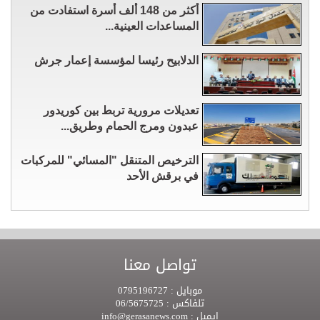
أكثر من 148 ألف أسرة استفادت من
المساعدات العينية...
الدلابيح رئيسا لمؤسسة إعمار جرش
تعديلات مرورية تربط بين كوريدور
عبدون ومرج الحمام وطريق...
الترخيص المتنقل "المسائي" للمركبات
في برقش الأحد
تواصل معنا
موبايل :
0795196727
تلفاكس :
06/5675725
ايميل :
info@gerasanews.com