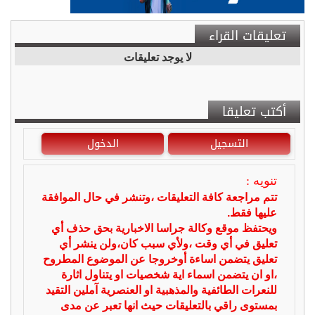
تعليقات القراء
لا يوجد تعليقات
أكتب تعليقا
التسجيل
الدخول
تنويه :
تتم مراجعة كافة التعليقات ،وتنشر في حال الموافقة
عليها فقط.
ويحتفظ موقع وكالة جراسا الاخبارية بحق حذف أي
تعليق في أي وقت ،ولأي سبب كان،ولن ينشر أي
تعليق يتضمن اساءة أوخروجا عن الموضوع المطروح
،او ان يتضمن اسماء اية شخصيات او يتناول اثارة
للنعرات الطائفية والمذهبية او العنصرية آملين التقيد
بمستوى راقي بالتعليقات حيث انها تعبر عن مدى