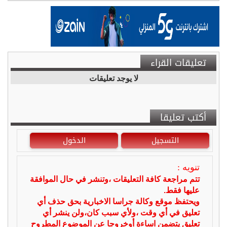
تعليقات القراء
لا يوجد تعليقات
أكتب تعليقا
التسجيل
الدخول
تنويه :
تتم مراجعة كافة التعليقات ،وتنشر في حال الموافقة
عليها فقط.
ويحتفظ موقع وكالة جراسا الاخبارية بحق حذف أي
تعليق في أي وقت ،ولأي سبب كان،ولن ينشر أي
تعليق يتضمن اساءة أوخروجا عن الموضوع المطروح