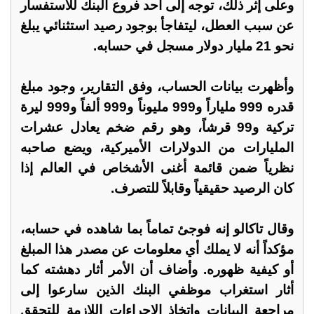
وعلى إثر ذلك، توجه إلى أحد فروع البنك للاستفسار
عن سبب العطل، ليتفاجأ بوجود رصيد استثنائي يبلغ
نحو 21 مليار دولار مسجل في حسابه.
وأظهرت بيانات الحساب، وفق التقارير، وجود مبلغ
قدره 999 ملياراً و999 مليوناً و999 ألفاً و999 ليرة
تركية و99 قرشاً، وهو رقم ضخم يعادل عشرات
المليارات من الدولارات الأميركية، ويضع صاحبه
نظرياً ضمن قائمة أغنى الأشخاص في العالم إذا
كان الرصيد حقيقياً وقابلاً للتصرف.
وقال تاكالو إنه فوجئ تماماً بما شاهده في حسابه،
مؤكداً أنه لا يملك أي معلومات عن مصدر هذا المبلغ
أو كيفية ظهوره. وأضاف أن الأمر أثار دهشته كما
أثار استغراب موظفي البنك الذين سارعوا إلى
مراجعة البيانات واتخاذ الإجراءات اللازمة للتحقق