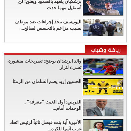
بزشكيان يتعهد بالصمود ويعلن: لن
أستقيل مهما حدث
اليونيسف تتخذ إجراءات ضد موظف
بسبب مزاعم بالتجسس لصالح...
رياضة وشباب
والد الرشدان يوضح: تصريحات منشورة
تسيء لنزار
الحسين إربد يضم السلمان من الرمثا
القريني: أول الغيث "مغرفة" ..
الوحدات أمام...
الأميرة آية بنت فيصل نائباً لرئيس اتحاد
غرب آسيا للكرة...