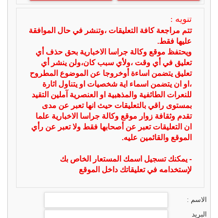
تنويه :
تتم مراجعة كافة التعليقات ،وتنشر في حال الموافقة
عليها فقط.
ويحتفظ موقع وكالة جراسا الاخبارية بحق حذف أي
تعليق في أي وقت ،ولأي سبب كان،ولن ينشر أي
تعليق يتضمن اساءة أوخروجا عن الموضوع المطروح
،او ان يتضمن اسماء اية شخصيات او يتناول اثارة
للنعرات الطائفية والمذهبية او العنصرية آملين التقيد
بمستوى راقي بالتعليقات حيث انها تعبر عن مدى
تقدم وثقافة زوار موقع وكالة جراسا الاخبارية علما
ان التعليقات تعبر عن أصحابها فقط ولا تعبر عن رأي
الموقع والقائمين عليه.
- يمكنك تسجيل اسمك المستعار الخاص بك
لإستخدامه في تعليقاتك داخل الموقع
الاسم :
البريد