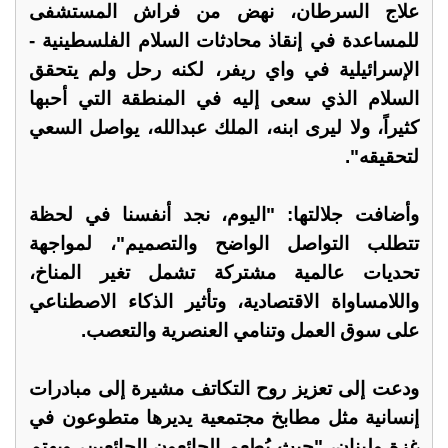
علاج السرطان، نهض من فراش المستشفى
للمساعدة في إنقاذ محادثات السلام الفلسطينية -
الإسرائيلية في واي ريفر، لكنه رحل ولم يتحقق
السلام الذي سعى إليه في المنطقة التي أحبها
كثيراً، ولا ليرى ابنه، الملك عبدالله، يواصل السعي
لتحقيقه".
وأضافت جلالتها: "اليوم، نجد أنفسنا في لحظة
تتطلب التواصل الواضح والتصميم"، لمواجهة
تحديات عالمية مشتركة تشمل تغير المناخ،
واللامساواة الاقتصادية، وتأثير الذكاء الاصطناعي
على سوق العمل وتنامي العنصرية والتعصب.
ودعت إلى تعزيز روح التكاتف مشيرة إلى مبادرات
إنسانية مثل مطابخ مجتمعية يديرها متطوعون في
غزة ولبنان، "حيث يُطعم الجائعون الجائعين، ويهتم