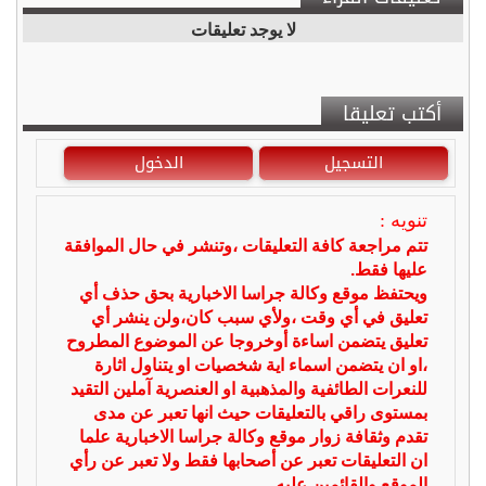
لا يوجد تعليقات
أكتب تعليقا
التسجيل
الدخول
تنويه :
تتم مراجعة كافة التعليقات ،وتنشر في حال الموافقة
عليها فقط.
ويحتفظ موقع وكالة جراسا الاخبارية بحق حذف أي
تعليق في أي وقت ،ولأي سبب كان،ولن ينشر أي
تعليق يتضمن اساءة أوخروجا عن الموضوع المطروح
،او ان يتضمن اسماء اية شخصيات او يتناول اثارة
للنعرات الطائفية والمذهبية او العنصرية آملين التقيد
بمستوى راقي بالتعليقات حيث انها تعبر عن مدى
تقدم وثقافة زوار موقع وكالة جراسا الاخبارية علما
ان التعليقات تعبر عن أصحابها فقط ولا تعبر عن رأي
الموقع والقائمين عليه.