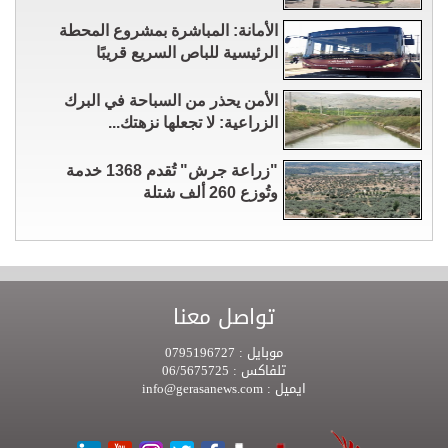
الأمانة: المباشرة بمشروع المحطة
الرئيسية للباص السريع قريبًا
الأمن يحذر من السباحة في البرك
الزراعية: لا تجعلها نزهتك...
"زراعة جرش" تُقدم 1368 خدمة
وتُوزع 260 ألف شتلة
تواصل معنا
موبايل :
0795196727
تلفاكس :
06/5675725
ايميل :
info@gerasanews.com