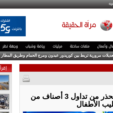
يه
ال وأعمال
ملفات ساخنة
مرئيات
رياضة وشباب
وجهة نظر
مرورية تربط بين كوريدور عبدون ومرج الحمام وطريق المطار
بغدا
إقرأ 
"الغذاء والدواء" تحذر من تداول 3 أصناف من
يب الأطفال