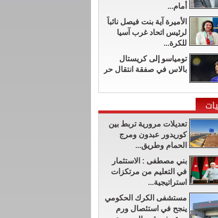
أمام...
الأميرة آية بنت فيصل نائباً
لرئيس اتحاد غرب آسيا
للكرة...
تومياسو إلى كريستال
بالاس في صفقة انتقال حر
ات
تعديلات مرورية تربط بين
كوريدور عبدون ومرج
الحمام وطريق...
بني مصطفى : الاستثمار
في التعليم من مرتكزات
استراتيجية...
مستشفى الكرك الحكومي
ينجح في استئصال ورم