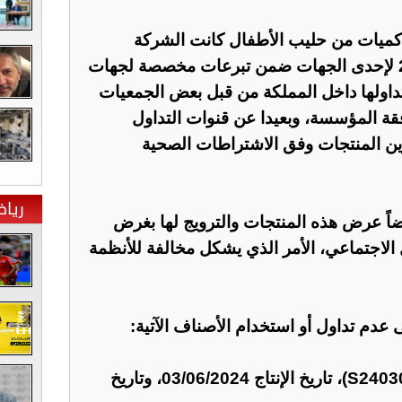
كميات من حليب الأطفال كانت الشركة
الصانعة قد باعتها في آب 2024 لإحدى الجهات ضمن تبرعات مخصصة لجهات
ا تداولها داخل المملكة من قبل بعض الجمعيات
قة المؤسسة، وبعيدا عن قنوات التداول
ين المنتجات وفق الاشتراطات الصحية
ريا
اً عرض هذه المنتجات والترويج لها بغرض
الاجتماعي، الأمر الذي يشكل مخالفة للأنظمة
دم تداول أو استخدام الأصناف الآتية:
حليب "صحة 1" تشغيلة رقم (S24030)، تاريخ الإنتاج 03/06/2024، وتاريخ