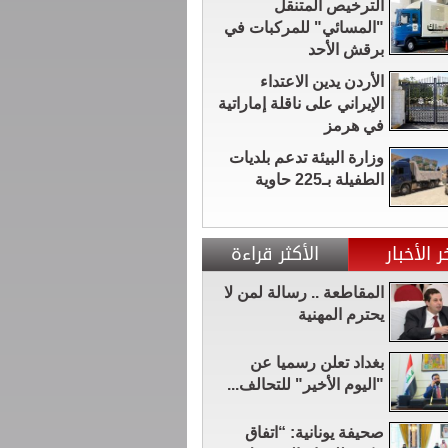
الترخيص المتنقل
"المسائي" للمركبات في
برقش الأحد
الأردن يدين الاعتداء
الإيراني على ناقلة إماراتية
في هرمز
وزارة البيئة تدعم بلديات
الطفيلة بـ225 حاوية
ر الأخبار
الأكثر قراءة
المقاطعة .. رسالة لمن لا
يحترم المهنية
بغداد تعلن رسميا عن
"اليوم الأخير" للتحالف...
صحيفة يونانية: “اتفاق