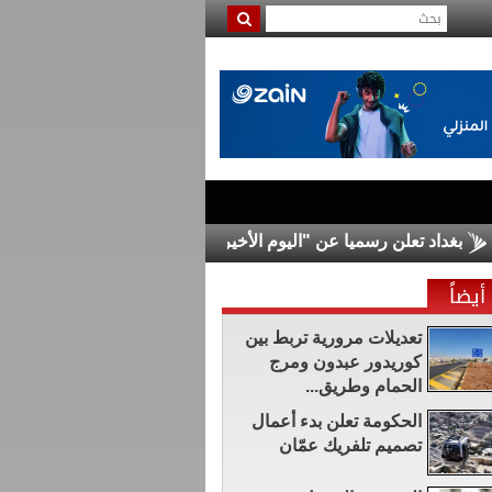
د تعلن رسميا عن "اليوم الأخير" للتحالف الدولي في العراق
صحيفة ي
أيضاً
تعديلات مرورية تربط بين
كوريدور عبدون ومرج
الحمام وطريق...
الحكومة تعلن بدء أعمال
تصميم تلفريك عمّان