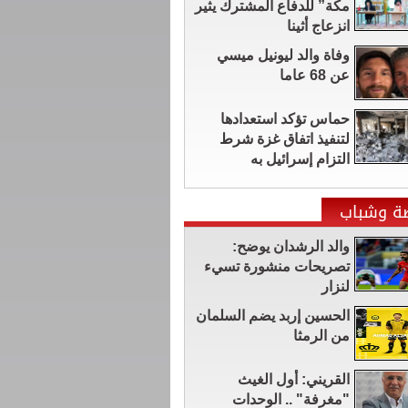
مكة” للدفاع المشترك يثير
انزعاج أثينا
وفاة والد ليونيل ميسي
عن 68 عاما
حماس تؤكد استعدادها
لتنفيذ اتفاق غزة شرط
التزام إسرائيل به
ضة وشباب
والد الرشدان يوضح:
تصريحات منشورة تسيء
لنزار
الحسين إربد يضم السلمان
من الرمثا
القريني: أول الغيث
"مغرفة" .. الوحدات